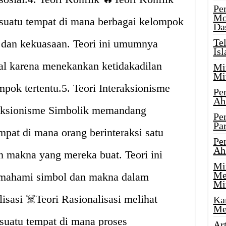
Pe
Mo
 suatu tempat di mana berbagai kelompok
Da
Te
 dan kekuasaan. Teori ini umumnya
Is
kal karena menekankan ketidakadilan
Mi
Mi
mpok tertentu.5. Teori Interaksionisme
Pe
Ah
eraksionisme Simbolik memandang
Pe
Par
mpat di mana orang berinteraksi satu
Pe
Ah
n makna yang mereka buat. Teori ini
Mi
Me
mahami simbol dan makna dalam
Mi
isasi ☠️Teori Rasionalisasi melihat
Ka
Me
suatu tempat di mana proses
Ar