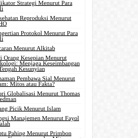
ikator Strategi Menurut Para
li
sehatan Reproduksi Menurut
HO
ngertian Protokol Menurut Para
li
caran Menurut Alkitab
ri Orang Kesepian Menurut
ikologi: Menjaga Keseimbangan
 Tengah Kesunyian
naman Pembawa Sial Menurut
am: Mitos atau Fakta?
ori Globalisasi Menurut Thomas
iedman
ang Picik Menurut Islam
ngsi Manajemen Menurut Fayol
alah
btu Pahing Menurut Primbon