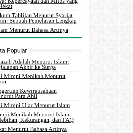
wa: Kepercayaan dan Mitos yang
lekat
kum Tahlilan Menurut Syariat
lam: Sebuah Penjelasan Lengkap
lam Menurut Bahasa Artinya
ita Popular
nazah Adalah Menurut Islam:
rjalanan Akhir ke Surga
ti Mimpi Menikah Menurut
lam
ngertian Kewirausahaan
nurut Para Ahli
ti Mimpi Ular Menurut Islam
mpi Menikah Menurut Islam:
lebihan, Kekurangan, dan FAQ
kat Menurut Bahasa Artinya