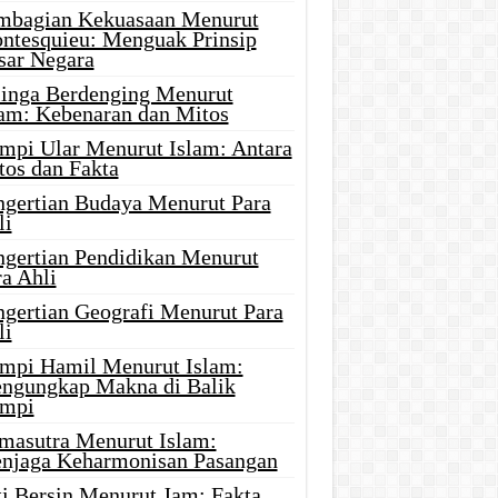
mbagian Kekuasaan Menurut
ntesquieu: Menguak Prinsip
sar Negara
linga Berdenging Menurut
lam: Kebenaran dan Mitos
mpi Ular Menurut Islam: Antara
tos dan Fakta
ngertian Budaya Menurut Para
li
ngertian Pendidikan Menurut
a Ahli
ngertian Geografi Menurut Para
li
mpi Hamil Menurut Islam:
ngungkap Makna di Balik
mpi
masutra Menurut Islam:
njaga Keharmonisan Pasangan
ti Bersin Menurut Jam: Fakta