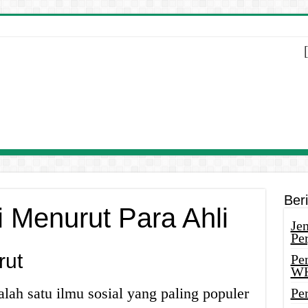
Ber
i Menurut Para Ahli
Je
Pe
rut
Pe
W
salah satu ilmu sosial yang paling populer
Pe