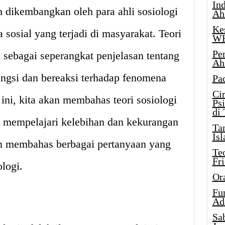
Ind
ah dikembangkan oleh para ahli sosiologi
Ah
Ke
sosial yang terjadi di masyarakat. Teori
W
Pe
n sebagai seperangkat penjelasan tentang
Ah
ngsi dan bereaksi terhadap fenomena
Pa
Ci
l ini, kita akan membahas teori sosiologi
Ps
di
n mempelajari kelebihan dan kekurangan
Ta
Isl
an membahas berbagai pertanyaan yang
Te
Fr
ologi.
Or
Fu
Ad
Sa