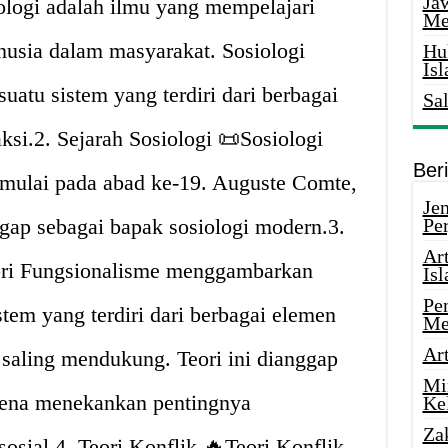
Ja
iologi adalah ilmu yang mempelajari
Me
nusia dalam masyarakat. Sosiologi
Hu
Is
uatu sistem yang terdiri dari berbagai
Sa
ksi.2. Sejarah Sosiologi 📜Sosiologi
Ber
dimulai pada abad ke-19. Auguste Comte,
Je
ggap sebagai bapak sosiologi modern.3.
Pe
Ar
ori Fungsionalisme menggambarkan
Is
Pe
tem yang terdiri dari berbagai elemen
Me
Ar
n saling mendukung. Teori ini dianggap
Mi
arena menekankan pentingnya
Ke
Za
osial.4. Teori Konflik 🔥Teori Konflik