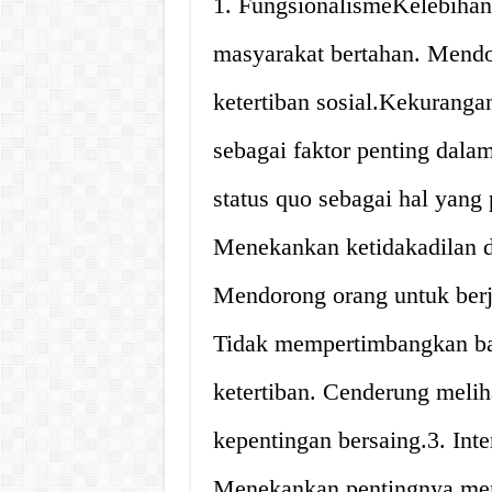
1. FungsionalismeKelebihan
masyarakat bertahan. Mend
ketertiban sosial.Kekurang
sebagai faktor penting dal
status quo sebagai hal yang 
Menekankan ketidakadilan d
Mendorong orang untuk ber
Tidak mempertimbangkan b
ketertiban. Cenderung melih
kepentingan bersaing.3. Int
Menekankan pentingnya me