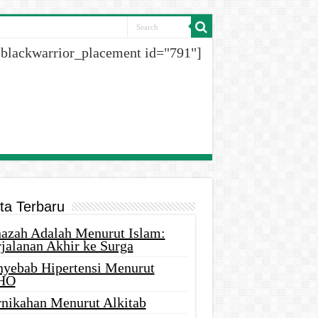
[blackwarrior_placement id="791"]
ita Terbaru
nazah Adalah Menurut Islam:
rjalanan Akhir ke Surga
nyebab Hipertensi Menurut
HO
rnikahan Menurut Alkitab