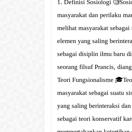
1. Definisi Sosiologi 🧐Sos
masyarakat dan perilaku ma
melihat masyarakat sebagai s
elemen yang saling berintera
sebagai disiplin ilmu baru 
seorang filsuf Prancis, dian
Teori Fungsionalisme 🎓Te
masyarakat sebagai suatu sis
yang saling berinteraksi da
sebagai teori konservatif k
mempertahankan ketertiban s