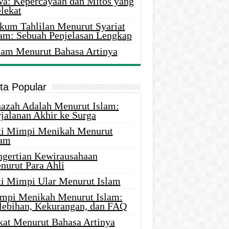
wa: Kepercayaan dan Mitos yang
lekat
kum Tahlilan Menurut Syariat
lam: Sebuah Penjelasan Lengkap
lam Menurut Bahasa Artinya
ita Popular
nazah Adalah Menurut Islam:
rjalanan Akhir ke Surga
ti Mimpi Menikah Menurut
lam
ngertian Kewirausahaan
nurut Para Ahli
ti Mimpi Ular Menurut Islam
mpi Menikah Menurut Islam:
lebihan, Kekurangan, dan FAQ
kat Menurut Bahasa Artinya