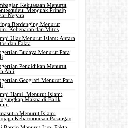
mbagian Kekuasaan Menurut
ntesquieu: Menguak Prinsip
sar Negara
linga Berdenging Menurut
lam: Kebenaran dan Mitos
mpi Ular Menurut Islam: Antara
tos dan Fakta
ngertian Budaya Menurut Para
li
ngertian Pendidikan Menurut
a Ahli
ngertian Geografi Menurut Para
li
mpi Hamil Menurut Islam:
ngungkap Makna di Balik
mpi
masutra Menurut Islam:
njaga Keharmonisan Pasangan
ti Bersin Menurut Jam: Fakta