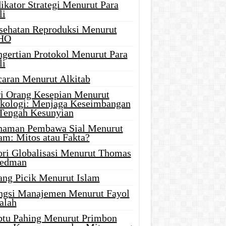
ikator Strategi Menurut Para
li
sehatan Reproduksi Menurut
HO
ngertian Protokol Menurut Para
li
caran Menurut Alkitab
ri Orang Kesepian Menurut
ikologi: Menjaga Keseimbangan
 Tengah Kesunyian
naman Pembawa Sial Menurut
am: Mitos atau Fakta?
ori Globalisasi Menurut Thomas
iedman
ang Picik Menurut Islam
ngsi Manajemen Menurut Fayol
alah
btu Pahing Menurut Primbon