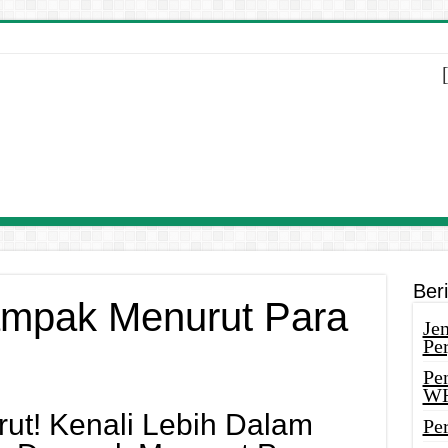
Ber
ampak Menurut Para
Je
Pe
Pe
W
ut! Kenali Lebih Dalam
Pe