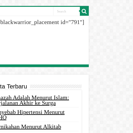
[blackwarrior_placement id="791"]
ita Terbaru
nazah Adalah Menurut Islam:
rjalanan Akhir ke Surga
nyebab Hipertensi Menurut
HO
rnikahan Menurut Alkitab