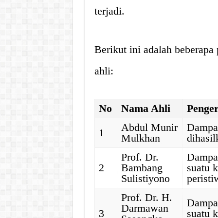
terjadi.
Berikut ini adalah beberap
ahli:
No
Nama Ahli
Penge
Abdul Munir
Dampak
1
Mulkhan
dihasil
Prof. Dr.
Dampak
2
Bambang
suatu 
Sulistiyono
peristi
Prof. Dr. H.
Dampak
Darmawan
3
suatu 