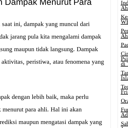
an Dampak Menurut Para
Ind
Ah
Ke
W
i saat ini, dampak yang muncul dari
Pe
Ah
Tidak jarang pula kita mengalami dampak
Pa
angsung maupun tidak langsung. Dampak
Ci
Ps
aktivitas, peristiwa, atau fenomena yang
di
Ta
Isl
Te
Fr
ak dengan lebih baik, maka perlu
Or
 menurut para ahli. Hal ini akan
Fu
Ad
diksi maupun mengatasi dampak yang
Sa