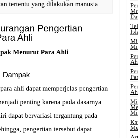
tan tertentu yang dilakukan manusia
Pe
Mo
Da
Te
urangan Pengertian
Is
ara Ahli
Mi
Mi
pak Menurut Para Ahli
Pe
Ah
Pe
n Dampak
Par
Pe
para ahli dapat memperjelas pengertian
Ah
menjadi penting karena pada dasarnya
Mi
Me
Mi
ri dapat bervariasi tergantung pada
Ka
Me
hingga, pengertian tersebut dapat
Ar