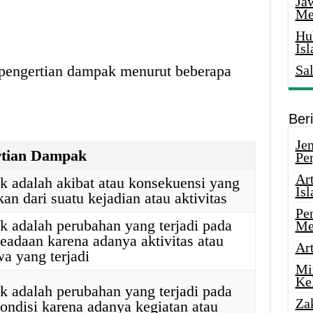
Ja
Me
Hu
Is
a pengertian dampak menurut beberapa
Sa
Ber
Je
rtian Dampak
Pe
Ar
 adalah akibat atau konsekuensi yang
Is
kan dari suatu kejadian atau aktivitas
Pe
 adalah perubahan yang terjadi pada
Me
keadaan karena adanya aktivitas atau
Ar
wa yang terjadi
Mi
Ke
 adalah perubahan yang terjadi pada
Za
kondisi karena adanya kegiatan atau