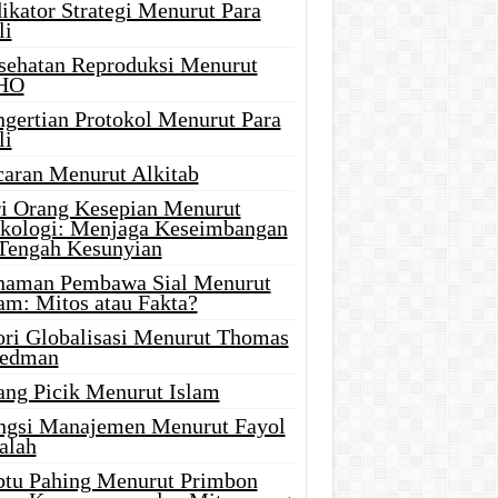
ikator Strategi Menurut Para
li
sehatan Reproduksi Menurut
HO
ngertian Protokol Menurut Para
li
caran Menurut Alkitab
ri Orang Kesepian Menurut
ikologi: Menjaga Keseimbangan
 Tengah Kesunyian
naman Pembawa Sial Menurut
am: Mitos atau Fakta?
ori Globalisasi Menurut Thomas
iedman
ang Picik Menurut Islam
ngsi Manajemen Menurut Fayol
alah
btu Pahing Menurut Primbon