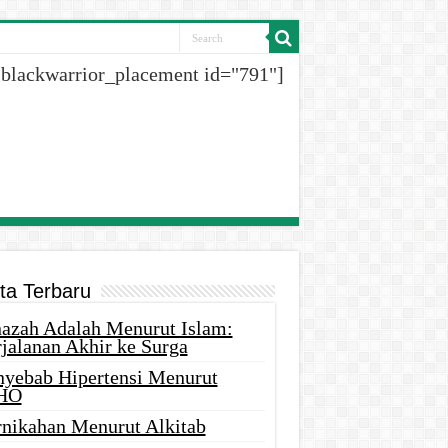
[blackwarrior_placement id="791"]
ita Terbaru
nazah Adalah Menurut Islam:
rjalanan Akhir ke Surga
nyebab Hipertensi Menurut
HO
rnikahan Menurut Alkitab