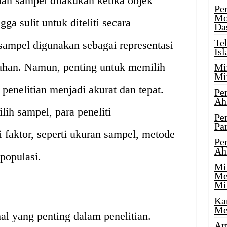
an sampel dilakukan ketika objek
Pe
Mo
gga sulit untuk diteliti secara
Da
Te
sampel digunakan sebagai representasi
Is
ruhan. Namun, penting untuk memilih
Mi
Mi
 penelitian menjadi akurat dan tepat.
Pe
Ah
lih sampel, para peneliti
Pe
Par
faktor, seperti ukuran sampel, metode
Pe
Ah
 populasi.
Mi
Me
Mi
Ka
Me
l yang penting dalam penelitian.
Ar