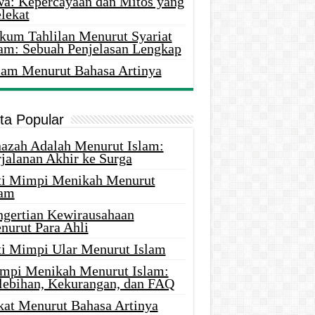
wa: Kepercayaan dan Mitos yang
lekat
kum Tahlilan Menurut Syariat
lam: Sebuah Penjelasan Lengkap
lam Menurut Bahasa Artinya
ita Popular
nazah Adalah Menurut Islam:
rjalanan Akhir ke Surga
ti Mimpi Menikah Menurut
lam
ngertian Kewirausahaan
nurut Para Ahli
ti Mimpi Ular Menurut Islam
mpi Menikah Menurut Islam:
lebihan, Kekurangan, dan FAQ
kat Menurut Bahasa Artinya