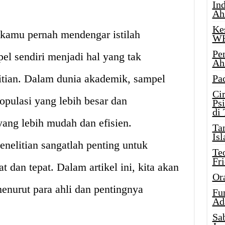
Ind
Ah
Ke
 kamu pernah mendengar istilah
W
Pe
l sendiri menjadi hal yang tak
Ah
litian. Dalam dunia akademik, sampel
Pa
Ci
pulasi yang lebih besar dan
Ps
di
ang lebih mudah dan efisien.
Ta
Isl
nelitian sangatlah penting untuk
Te
Fr
 dan tepat. Dalam artikel ini, kita akan
Or
nurut para ahli dan pentingnya
Fu
Ad
Sa