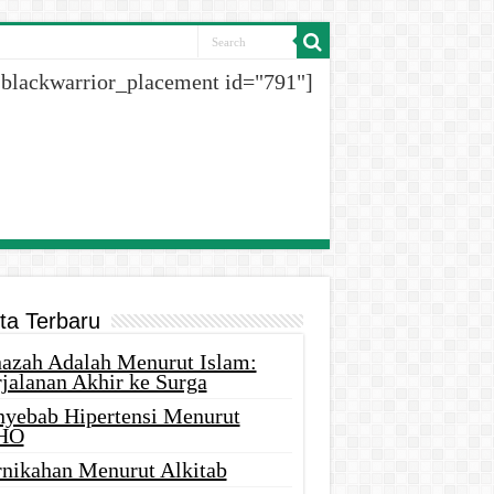
[blackwarrior_placement id="791"]
ita Terbaru
nazah Adalah Menurut Islam:
rjalanan Akhir ke Surga
nyebab Hipertensi Menurut
HO
rnikahan Menurut Alkitab