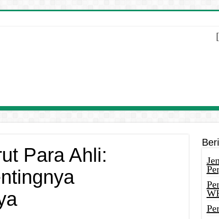
Ber
t Para Ahli:
Je
Pe
ntingnya
Pe
W
ya
Pe