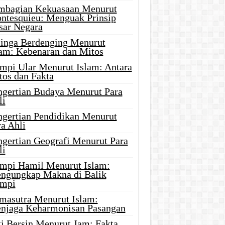
mbagian Kekuasaan Menurut
ntesquieu: Menguak Prinsip
sar Negara
linga Berdenging Menurut
lam: Kebenaran dan Mitos
mpi Ular Menurut Islam: Antara
tos dan Fakta
ngertian Budaya Menurut Para
li
ngertian Pendidikan Menurut
a Ahli
ngertian Geografi Menurut Para
li
mpi Hamil Menurut Islam:
ngungkap Makna di Balik
mpi
masutra Menurut Islam:
njaga Keharmonisan Pasangan
ti Bersin Menurut Jam: Fakta