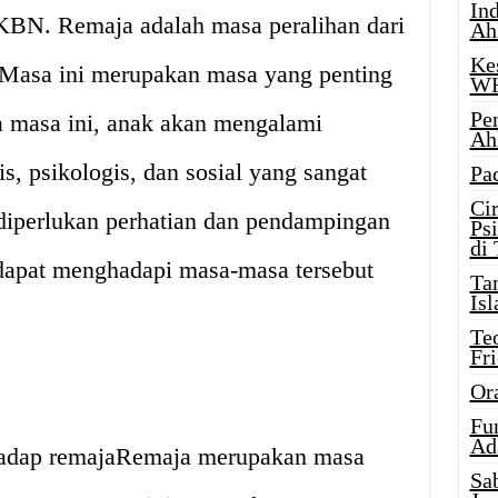
Ind
KBN. Remaja adalah masa peralihan dari
Ah
Ke
 Masa ini merupakan masa yang penting
W
Pe
a masa ini, anak akan mengalami
Ah
s, psikologis, dan sosial yang sangat
Pa
Ci
, diperlukan perhatian dan pendampingan
Ps
di
 dapat menghadapi masa-masa tersebut
Ta
Isl
Te
Fr
Or
Fu
Ad
rhadap remajaRemaja merupakan masa
Sa