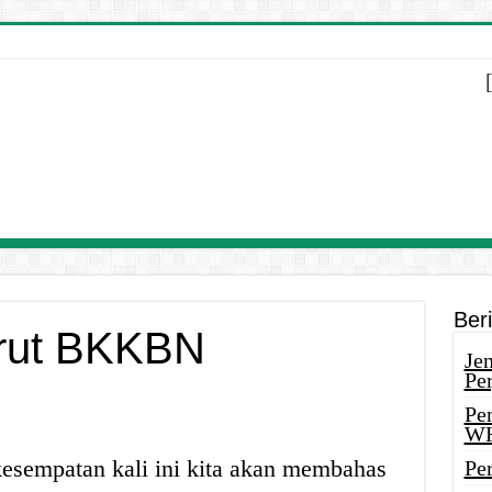
Ber
rut BKKBN
Je
Pe
Pe
W
kesempatan kali ini kita akan membahas
Pe