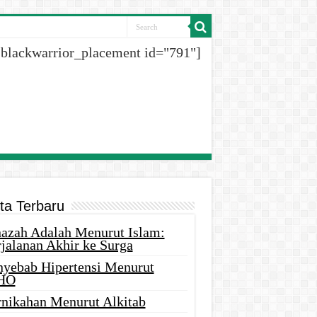
[blackwarrior_placement id="791"]
ita Terbaru
nazah Adalah Menurut Islam:
rjalanan Akhir ke Surga
nyebab Hipertensi Menurut
HO
rnikahan Menurut Alkitab