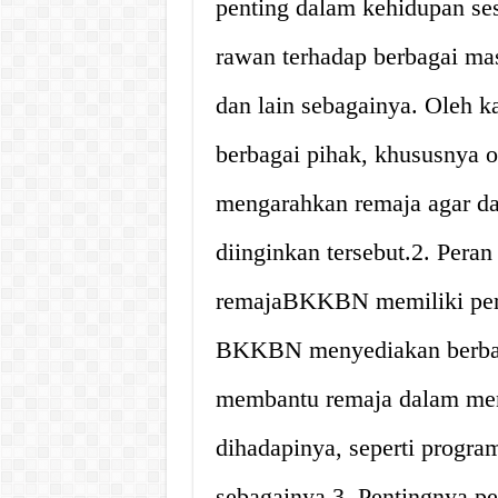
penting dalam kehidupan se
rawan terhadap berbagai mas
dan lain sebagainya. Oleh ka
berbagai pihak, khususnya 
mengarahkan remaja agar da
diinginkan tersebut.2. Pe
remajaBKKBN memiliki per
BKKBN menyediakan berbaga
membantu remaja dalam me
dihadapinya, seperti progra
sebagainya.3. Pentingnya pe