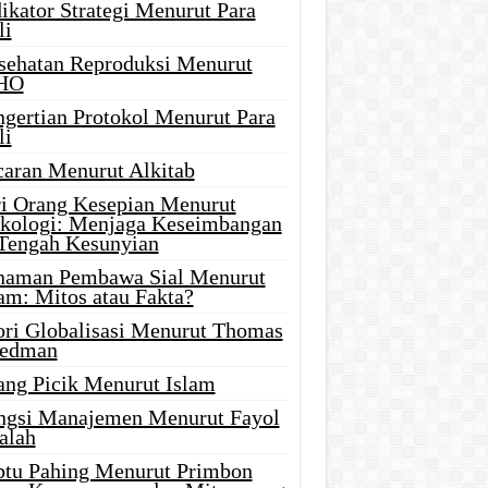
ikator Strategi Menurut Para
li
sehatan Reproduksi Menurut
HO
ngertian Protokol Menurut Para
li
caran Menurut Alkitab
ri Orang Kesepian Menurut
ikologi: Menjaga Keseimbangan
 Tengah Kesunyian
naman Pembawa Sial Menurut
am: Mitos atau Fakta?
ori Globalisasi Menurut Thomas
iedman
ang Picik Menurut Islam
ngsi Manajemen Menurut Fayol
alah
btu Pahing Menurut Primbon