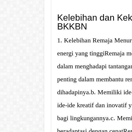
Kelebihan dan Ke
BKKBN
1. Kelebihan Remaja Menu
energi yang tinggiRemaja me
dalam menghadapi tantangan
penting dalam membantu re
dihadapinya.b. Memiliki ide
ide-ide kreatif dan inovati
bagi lingkungannya.c. Memi
beradaptasi dengan cepatRe