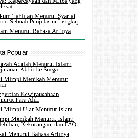
wa: Kepercayaan dan Mitos yang
lekat
kum Tahlilan Menurut Syariat
lam: Sebuah Penjelasan Lengkap
lam Menurut Bahasa Artinya
ita Popular
nazah Adalah Menurut Islam:
rjalanan Akhir ke Surga
ti Mimpi Menikah Menurut
lam
ngertian Kewirausahaan
nurut Para Ahli
ti Mimpi Ular Menurut Islam
mpi Menikah Menurut Islam:
lebihan, Kekurangan, dan FAQ
kat Menurut Bahasa Artinya