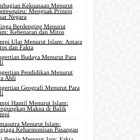
mbagian Kekuasaan Menurut
ntesquieu: Menguak Prinsip
sar Negara
linga Berdenging Menurut
lam: Kebenaran dan Mitos
mpi Ular Menurut Islam: Antara
tos dan Fakta
ngertian Budaya Menurut Para
li
ngertian Pendidikan Menurut
a Ahli
ngertian Geografi Menurut Para
li
mpi Hamil Menurut Islam:
ngungkap Makna di Balik
mpi
masutra Menurut Islam:
njaga Keharmonisan Pasangan
ti Bersin Menurut Jam: Fakta