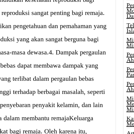
Pe
Mo
reproduksi sangat penting bagi remaja.
Da
Te
rikan pengetahuan dan pemahaman yang
Is
oduksi yang akan sangat berguna bagi
Mi
Mi
asa-masa dewasa.4. Dampak pergaulan
Pe
Ah
n bebas dapat membawa dampak yang
Pe
Par
ang terlibat dalam pergaulan bebas
Pe
Ah
inggi terhadap berbagai masalah, seperti
Mi
Me
 penyebaran penyakit kelamin, dan lain
Mi
ga dalam membantu remajaKeluarga
Ka
Me
at bagi remaja. Oleh karena itu,
Ar