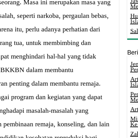
Ja
seorang. Masa ini merupakan masa yang
Me
alah, seperti narkoba, pergaulan bebas,
Hu
Is
rena itu, perlu adanya perhatian dari
Sa
orang tua, untuk membimbing dan
Ber
pat menghindari hal-hal yang tidak
Je
ran BKKBN dalam membantu
Pe
Ar
an penting dalam membantu remaja.
Is
Pe
i program dan kegiatan yang dapat
Me
Ar
nghadapi masalah-masalah yang
Mi
m pembinaan remaja, konseling, dan lain
Ke
Za
ndidikan kesehatan reproduksi bagi