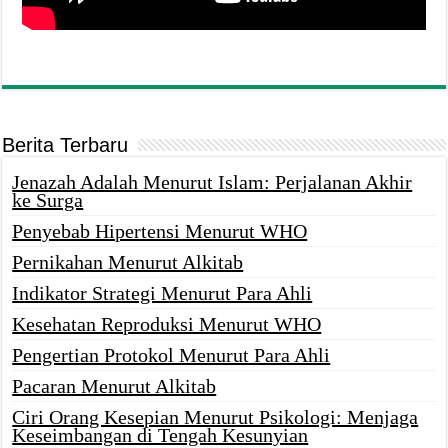
Berita Terbaru
Jenazah Adalah Menurut Islam: Perjalanan Akhir
ke Surga
Penyebab Hipertensi Menurut WHO
Pernikahan Menurut Alkitab
Indikator Strategi Menurut Para Ahli
Kesehatan Reproduksi Menurut WHO
Pengertian Protokol Menurut Para Ahli
Pacaran Menurut Alkitab
Ciri Orang Kesepian Menurut Psikologi: Menjaga
Keseimbangan di Tengah Kesunyian