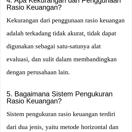
4. Apa Kekurangan dari Penggunaan
Rasio Keuangan?
Kekurangan dari penggunaan rasio keuangan
adalah terkadang tidak akurat, tidak dapat
digunakan sebagai satu-satunya alat
evaluasi, dan sulit dalam membandingkan
dengan perusahaan lain.
5. Bagaimana Sistem Pengukuran
Rasio Keuangan?
Sistem pengukuran rasio keuangan terdiri
dari dua jenis, yaitu metode horizontal dan