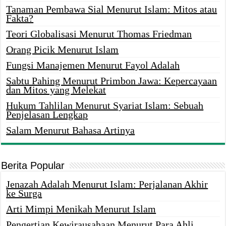
Tanaman Pembawa Sial Menurut Islam: Mitos atau
Fakta?
Teori Globalisasi Menurut Thomas Friedman
Orang Picik Menurut Islam
Fungsi Manajemen Menurut Fayol Adalah
Sabtu Pahing Menurut Primbon Jawa: Kepercayaan
dan Mitos yang Melekat
Hukum Tahlilan Menurut Syariat Islam: Sebuah
Penjelasan Lengkap
Salam Menurut Bahasa Artinya
Berita Popular
Jenazah Adalah Menurut Islam: Perjalanan Akhir
ke Surga
Arti Mimpi Menikah Menurut Islam
Pengertian Kewirausahaan Menurut Para Ahli