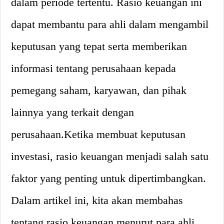
dalam periode tertentu. Rasio keuangan ini
dapat membantu para ahli dalam mengambil
keputusan yang tepat serta memberikan
informasi tentang perusahaan kepada
pemegang saham, karyawan, dan pihak
lainnya yang terkait dengan
perusahaan.Ketika membuat keputusan
investasi, rasio keuangan menjadi salah satu
faktor yang penting untuk dipertimbangkan.
Dalam artikel ini, kita akan membahas
tentang rasio keuangan menurut para ahli,