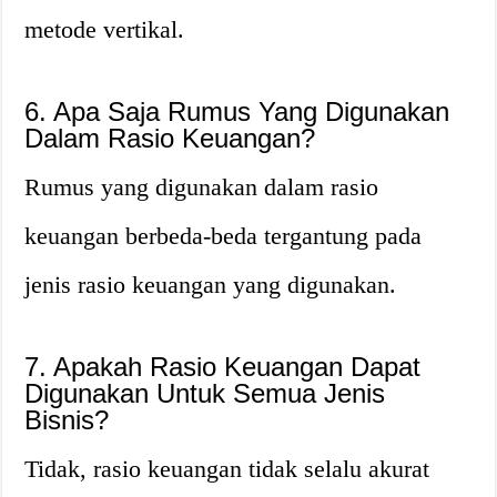
metode vertikal.
6. Apa Saja Rumus Yang Digunakan
Dalam Rasio Keuangan?
Rumus yang digunakan dalam rasio
keuangan berbeda-beda tergantung pada
jenis rasio keuangan yang digunakan.
7. Apakah Rasio Keuangan Dapat
Digunakan Untuk Semua Jenis
Bisnis?
Tidak, rasio keuangan tidak selalu akurat