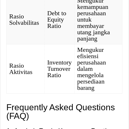
Mengukur
kemampuan
Debt to
perusahaan
Rasio
Equity
untuk
Solvabilitas
Ratio
membayar
utang jangka
panjang
Mengukur
efisiensi
Inventory
perusahaan
Rasio
Turnover
dalam
Aktivitas
Ratio
mengelola
persediaan
barang
Frequently Asked Questions
(FAQ)