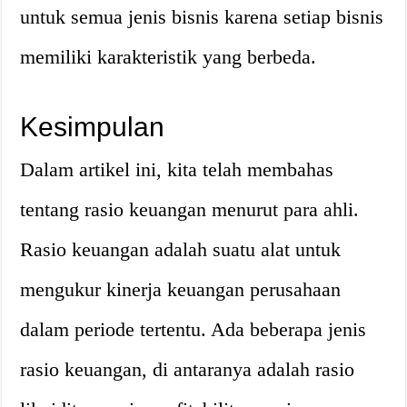
untuk semua jenis bisnis karena setiap bisnis
memiliki karakteristik yang berbeda.
Kesimpulan
Dalam artikel ini, kita telah membahas
tentang rasio keuangan menurut para ahli.
Rasio keuangan adalah suatu alat untuk
mengukur kinerja keuangan perusahaan
dalam periode tertentu. Ada beberapa jenis
rasio keuangan, di antaranya adalah rasio