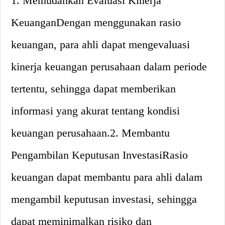
1. Memudahkan Evaluasi Kinerja
KeuanganDengan menggunakan rasio
keuangan, para ahli dapat mengevaluasi
kinerja keuangan perusahaan dalam periode
tertentu, sehingga dapat memberikan
informasi yang akurat tentang kondisi
keuangan perusahaan.2. Membantu
Pengambilan Keputusan InvestasiRasio
keuangan dapat membantu para ahli dalam
mengambil keputusan investasi, sehingga
dapat meminimalkan risiko dan