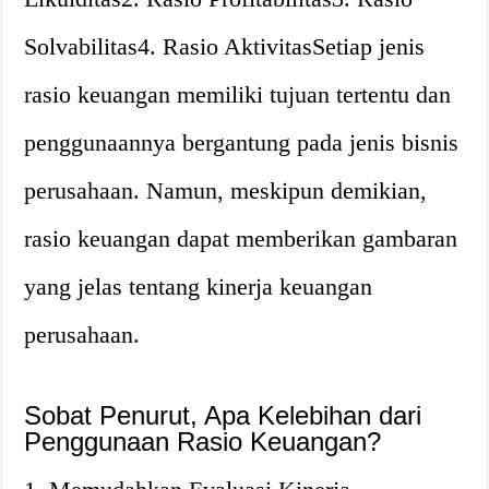
Solvabilitas4. Rasio AktivitasSetiap jenis
rasio keuangan memiliki tujuan tertentu dan
penggunaannya bergantung pada jenis bisnis
perusahaan. Namun, meskipun demikian,
rasio keuangan dapat memberikan gambaran
yang jelas tentang kinerja keuangan
perusahaan.
Sobat Penurut, Apa Kelebihan dari
Penggunaan Rasio Keuangan?