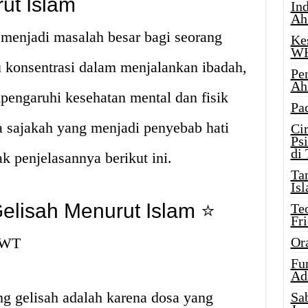
ut Islam
Ind
Ah
i menjadi masalah besar bagi seorang
Ke
W
konsentrasi dalam menjalankan ibadah,
Pe
Ah
pengaruhi kesehatan mental dan fisik
Pa
a sajakah yang menjadi penyebab hati
Ci
Ps
di
k penjelasannya berikut ini.
Ta
Isl
elisah Menurut Islam ⭐
Te
Fr
 SWT
Or
Fu
Ad
ng gelisah adalah karena dosa yang
Sa