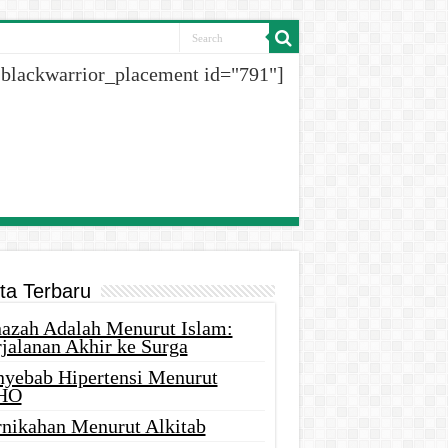
[blackwarrior_placement id="791"]
ita Terbaru
nazah Adalah Menurut Islam:
rjalanan Akhir ke Surga
nyebab Hipertensi Menurut
HO
rnikahan Menurut Alkitab