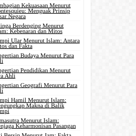
mbagian Kekuasaan Menurut
ntesquieu: Menguak Prinsip
sar Negara
linga Berdenging Menurut
lam: Kebenaran dan Mitos
mpi Ular Menurut Islam: Antara
tos dan Fakta
ngertian Budaya Menurut Para
li
ngertian Pendidikan Menurut
a Ahli
ngertian Geografi Menurut Para
li
mpi Hamil Menurut Islam:
ngungkap Makna di Balik
mpi
masutra Menurut Islam:
njaga Keharmonisan Pasangan
ti Bersin Menurut Jam: Fakta