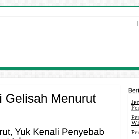
Ber
 Gelisah Menurut
Je
Pe
Pe
W
ut, Yuk Kenali Penyebab
Pe