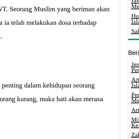
Ja
Me
SWT. Seorang Muslim yang beriman akan
Hu
Is
ka ia telah melakukan dosa terhadap
Sa
.
Ber
Je
Pe
Ar
t penting dalam kehidupan seorang
Is
Pe
orang kurang, maka hati akan merasa
Me
Ar
Mi
Ke
Za