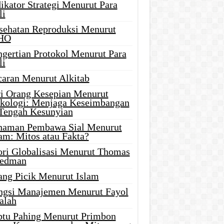
ikator Strategi Menurut Para
li
sehatan Reproduksi Menurut
HO
ngertian Protokol Menurut Para
li
caran Menurut Alkitab
ri Orang Kesepian Menurut
ikologi: Menjaga Keseimbangan
 Tengah Kesunyian
naman Pembawa Sial Menurut
am: Mitos atau Fakta?
ori Globalisasi Menurut Thomas
iedman
ang Picik Menurut Islam
ngsi Manajemen Menurut Fayol
alah
btu Pahing Menurut Primbon