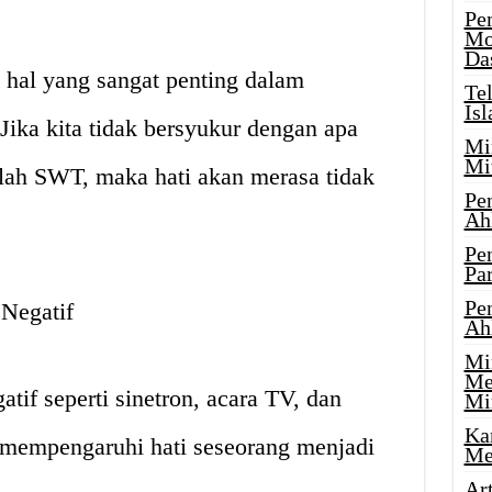
Pe
Mo
Da
 hal yang sangat penting dalam
Te
Is
ika kita tidak bersyukur dengan apa
Mi
Mi
llah SWT, maka hati akan merasa tidak
Pe
Ah
Pe
Par
Pe
 Negatif
Ah
Mi
Me
atif seperti sinetron, acara TV, dan
Mi
Ka
 mempengaruhi hati seseorang menjadi
Me
Ar