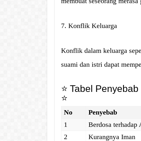
membuat seseorang merasa g
7. Konflik Keluarga
Konflik dalam keluarga seper
suami dan istri dapat mempe
⭐ Tabel Penyebab 
⭐
No
Penyebab
1
Berdosa terhadap
2
Kurangnya Iman