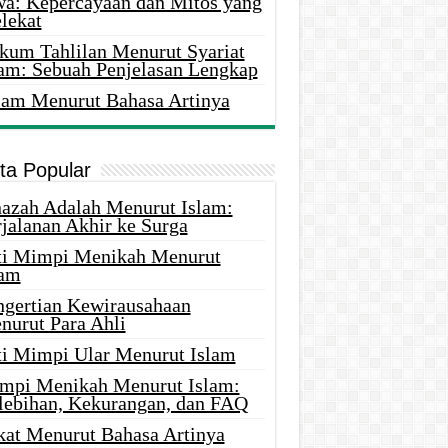
wa: Kepercayaan dan Mitos yang
lekat
kum Tahlilan Menurut Syariat
lam: Sebuah Penjelasan Lengkap
lam Menurut Bahasa Artinya
ita Popular
nazah Adalah Menurut Islam:
rjalanan Akhir ke Surga
ti Mimpi Menikah Menurut
lam
ngertian Kewirausahaan
nurut Para Ahli
ti Mimpi Ular Menurut Islam
mpi Menikah Menurut Islam:
lebihan, Kekurangan, dan FAQ
kat Menurut Bahasa Artinya