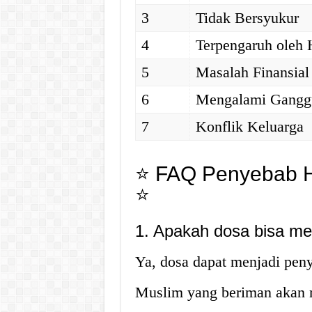
3
Tidak Bersyukur
4
Terpengaruh oleh 
5
Masalah Finansial
6
Mengalami Gangg
7
Konflik Keluarga
⭐ FAQ Penyebab Ha
⭐
1. Apakah dosa bisa me
Ya, dosa dapat menjadi peny
Muslim yang beriman akan me