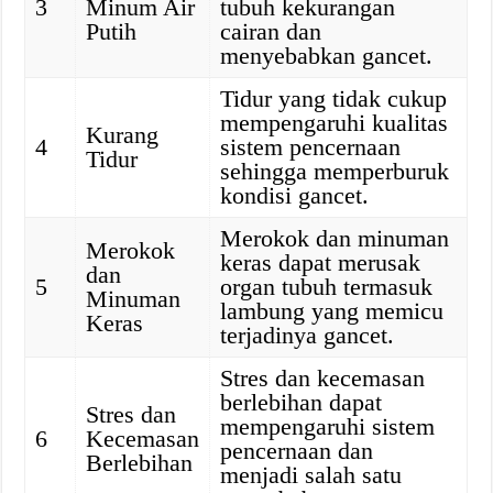
3
Minum Air
tubuh kekurangan
Putih
cairan dan
menyebabkan gancet.
Tidur yang tidak cukup
mempengaruhi kualitas
Kurang
4
sistem pencernaan
Tidur
sehingga memperburuk
kondisi gancet.
Merokok dan minuman
Merokok
keras dapat merusak
dan
5
organ tubuh termasuk
Minuman
lambung yang memicu
Keras
terjadinya gancet.
Stres dan kecemasan
berlebihan dapat
Stres dan
mempengaruhi sistem
6
Kecemasan
pencernaan dan
Berlebihan
menjadi salah satu