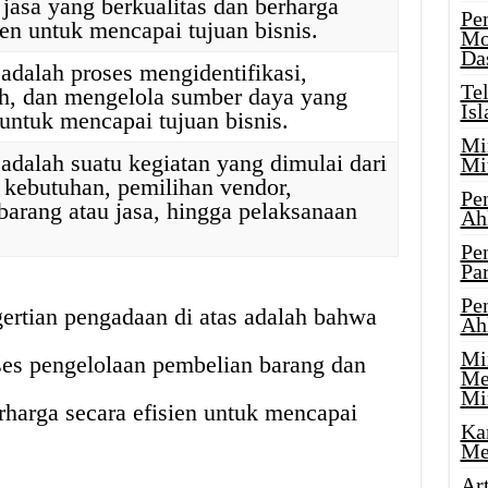
 jasa yang berkualitas dan berharga
Pe
ien untuk mencapai tujuan bisnis.
Mo
Da
adalah proses mengidentifikasi,
Te
, dan mengelola sumber daya yang
Is
untuk mencapai tujuan bisnis.
Mi
adalah suatu kegiatan yang dimulai dari
Mi
i kebutuhan, pemilihan vendor,
Pe
barang atau jasa, hingga pelaksanaan
Ah
Pe
Par
Pe
ertian pengadaan di atas adalah bahwa
Ah
Mi
ses pengelolaan pembelian barang dan
Me
Mi
erharga secara efisien untuk mencapai
Ka
Me
Ar