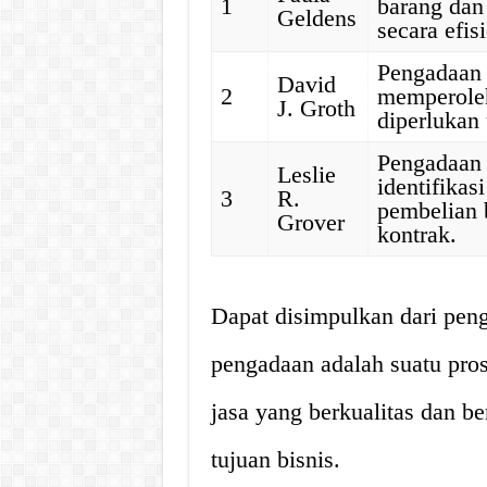
1
barang dan
Geldens
secara efis
Pengadaan 
David
2
memperoleh
J. Groth
diperlukan 
Pengadaan 
Leslie
identifikas
3
R.
pembelian 
Grover
kontrak.
Dapat disimpulkan dari peng
pengadaan adalah suatu pro
jasa yang berkualitas dan b
tujuan bisnis.