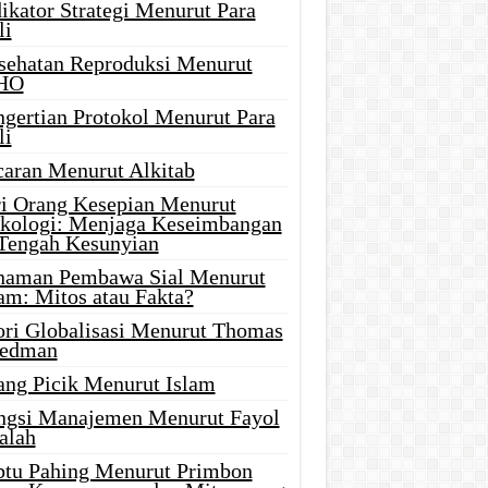
ikator Strategi Menurut Para
li
sehatan Reproduksi Menurut
HO
ngertian Protokol Menurut Para
li
caran Menurut Alkitab
ri Orang Kesepian Menurut
ikologi: Menjaga Keseimbangan
 Tengah Kesunyian
naman Pembawa Sial Menurut
am: Mitos atau Fakta?
ori Globalisasi Menurut Thomas
iedman
ang Picik Menurut Islam
ngsi Manajemen Menurut Fayol
alah
btu Pahing Menurut Primbon