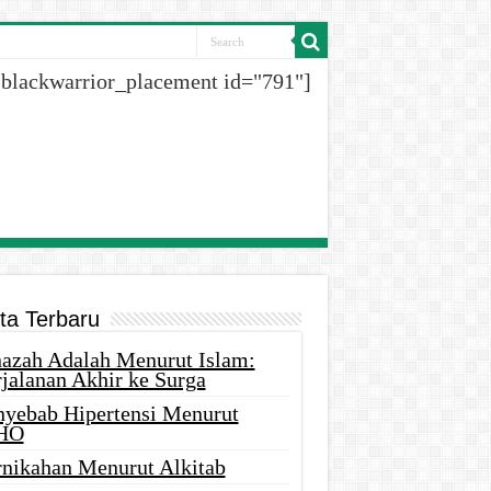
[blackwarrior_placement id="791"]
ita Terbaru
nazah Adalah Menurut Islam:
rjalanan Akhir ke Surga
nyebab Hipertensi Menurut
HO
rnikahan Menurut Alkitab