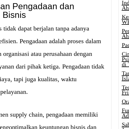
Ind
ian Pengadaan dan
Ah
Bisnis
Ke
W
s tidak dapat berjalan tanpa adanya
Pe
Ah
efisien. Pengadaan adalah proses dalam
Pa
organisasi atau perusahaan dengan
Ci
Ps
di
yanan dari pihak ketiga. Pengadaan tidak
Ta
Isl
aya, tapi juga kualitas, waktu
Te
 pelayanan.
Fr
Or
Fu
men supply chain, pengadaan memiliki
Ad
Sa
engoptimalkan keuntungan bisnis dan