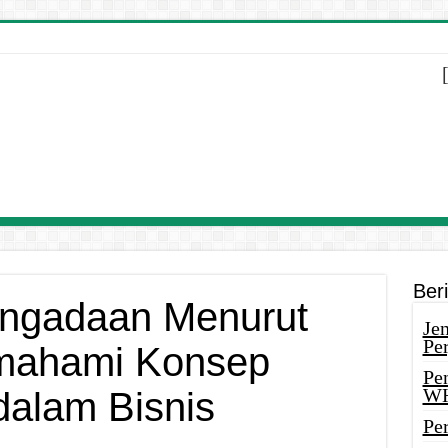
Ber
engadaan Menurut
Je
Pe
emahami Konsep
Pe
W
dalam Bisnis
Pe