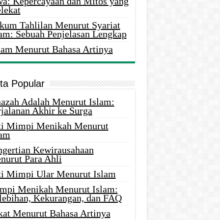
wa: Kepercayaan dan Mitos yang
lekat
kum Tahlilan Menurut Syariat
lam: Sebuah Penjelasan Lengkap
lam Menurut Bahasa Artinya
ita Popular
nazah Adalah Menurut Islam:
rjalanan Akhir ke Surga
ti Mimpi Menikah Menurut
lam
ngertian Kewirausahaan
nurut Para Ahli
ti Mimpi Ular Menurut Islam
mpi Menikah Menurut Islam:
lebihan, Kekurangan, dan FAQ
kat Menurut Bahasa Artinya