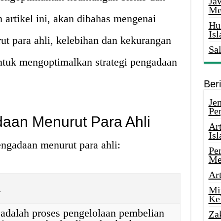
Ja
Me
artikel ini, akan dibahas mengenai
Hu
Is
t para ahli, kelebihan dan kekurangan
Sa
 untuk mengoptimalkan strategi pengadaan
Ber
Je
Pe
aan Menurut Para Ahli
Ar
Is
engadaan menurut para ahli:
Pe
Me
Ar
n
Mi
Ke
adalah proses pengelolaan pembelian
Za