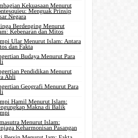
mbagian Kekuasaan Menurut
ntesquieu: Menguak Prinsip
sar Negara
linga Berdenging Menurut
lam: Kebenaran dan Mitos
mpi Ular Menurut Islam: Antara
tos dan Fakta
ngertian Budaya Menurut Para
li
ngertian Pendidikan Menurut
a Ahli
ngertian Geografi Menurut Para
li
mpi Hamil Menurut Islam:
ngungkap Makna di Balik
mpi
masutra Menurut Islam:
njaga Keharmonisan Pasangan
ti Bersin Menurut Jam: Fakta