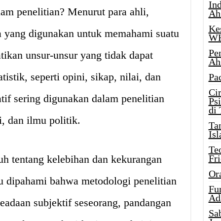
Ind
lam penelitian? Menurut para ahli,
Ah
Ke
ara yang digunakan untuk memahami suatu
W
Pe
kan unsur-unsur yang tidak dapat
Ah
istik, seperti opini, sikap, nilai, dan
Pa
Ci
tif sering digunakan dalam penelitian
Ps
di
i, dan ilmu politik.
Ta
Isl
Te
h tentang kelebihan dan kekurangan
Fr
Or
lu dipahami bahwa metodologi penelitian
Fu
Ad
 keadaan subjektif seseorang, pandangan
Sa