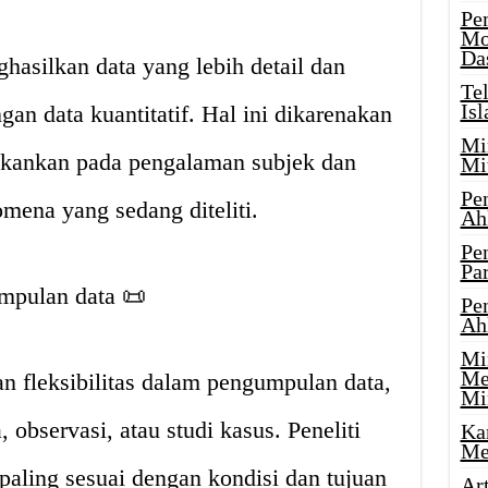
Pe
Mo
Da
hasilkan data yang lebih detail dan
Te
Is
n data kuantitatif. Hal ini dikarenakan
Mi
nekankan pada pengalaman subjek dan
Mi
Pe
omena yang sedang diteliti.
Ah
Pe
Par
umpulan data 📜
Pe
Ah
Mi
Me
n fleksibilitas dalam pengumpulan data,
Mi
observasi, atau studi kasus. Peneliti
Ka
Me
aling sesuai dengan kondisi dan tujuan
Ar