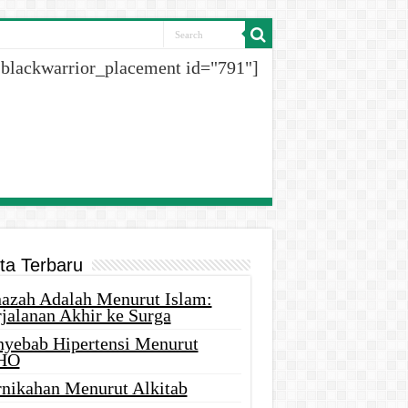
[blackwarrior_placement id="791"]
ita Terbaru
nazah Adalah Menurut Islam:
rjalanan Akhir ke Surga
nyebab Hipertensi Menurut
HO
rnikahan Menurut Alkitab