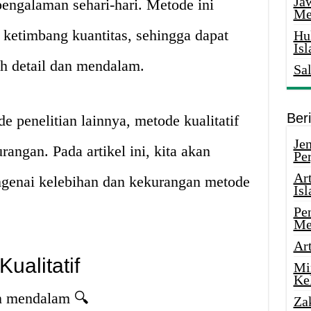
Ja
pengalaman sehari-hari. Metode ini
Me
ketimbang kuantitas, sehingga dapat
Hu
Is
ih detail dan mendalam.
Sa
Ber
 penelitian lainnya, metode kualitatif
Je
angan. Pada artikel ini, kita akan
Pe
Ar
genai kelebihan dan kekurangan metode
Is
Pe
Me
Ar
ualitatif
Mi
Ke
an mendalam 🔍
Za