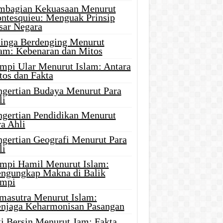
mbagian Kekuasaan Menurut
ntesquieu: Menguak Prinsip
sar Negara
linga Berdenging Menurut
lam: Kebenaran dan Mitos
mpi Ular Menurut Islam: Antara
tos dan Fakta
ngertian Budaya Menurut Para
li
ngertian Pendidikan Menurut
a Ahli
ngertian Geografi Menurut Para
li
mpi Hamil Menurut Islam:
ngungkap Makna di Balik
mpi
masutra Menurut Islam:
njaga Keharmonisan Pasangan
ti Bersin Menurut Jam: Fakta