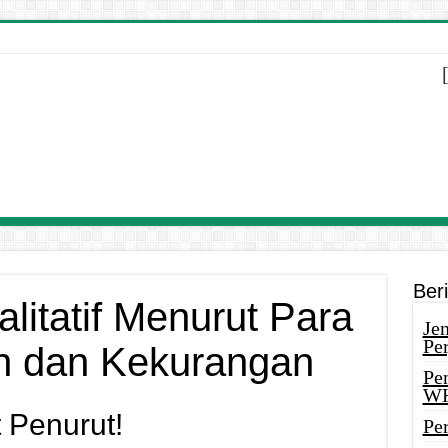
Ber
litatif Menurut Para
Je
Pe
an dan Kekurangan
Pe
W
 Penurut!
Pe