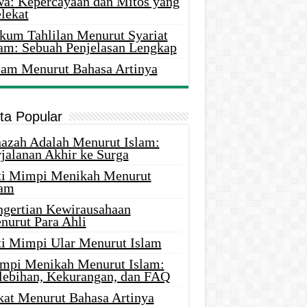
wa: Kepercayaan dan Mitos yang
lekat
kum Tahlilan Menurut Syariat
lam: Sebuah Penjelasan Lengkap
lam Menurut Bahasa Artinya
ita Popular
nazah Adalah Menurut Islam:
rjalanan Akhir ke Surga
ti Mimpi Menikah Menurut
lam
ngertian Kewirausahaan
nurut Para Ahli
ti Mimpi Ular Menurut Islam
mpi Menikah Menurut Islam:
lebihan, Kekurangan, dan FAQ
kat Menurut Bahasa Artinya