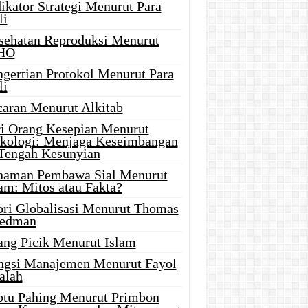
ikator Strategi Menurut Para
li
sehatan Reproduksi Menurut
HO
ngertian Protokol Menurut Para
li
caran Menurut Alkitab
ri Orang Kesepian Menurut
ikologi: Menjaga Keseimbangan
 Tengah Kesunyian
naman Pembawa Sial Menurut
am: Mitos atau Fakta?
ori Globalisasi Menurut Thomas
iedman
ang Picik Menurut Islam
ngsi Manajemen Menurut Fayol
alah
btu Pahing Menurut Primbon