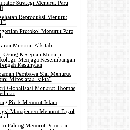
ikator Strategi Menurut Para
li
sehatan Reproduksi Menurut
HO
ngertian Protokol Menurut Para
li
caran Menurut Alkitab
ri Orang Kesepian Menurut
ikologi: Menjaga Keseimbangan
 Tengah Kesunyian
naman Pembawa Sial Menurut
am: Mitos atau Fakta?
ori Globalisasi Menurut Thomas
iedman
ang Picik Menurut Islam
ngsi Manajemen Menurut Fayol
alah
btu Pahing Menurut Primbon