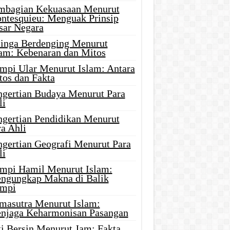
mbagian Kekuasaan Menurut
ntesquieu: Menguak Prinsip
sar Negara
linga Berdenging Menurut
lam: Kebenaran dan Mitos
mpi Ular Menurut Islam: Antara
tos dan Fakta
ngertian Budaya Menurut Para
li
ngertian Pendidikan Menurut
a Ahli
ngertian Geografi Menurut Para
li
mpi Hamil Menurut Islam:
ngungkap Makna di Balik
mpi
masutra Menurut Islam:
njaga Keharmonisan Pasangan
ti Bersin Menurut Jam: Fakta