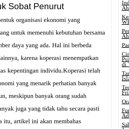
Ind
k Sobat Penurut
Ah
Ke
bentuk organisasi ekonomi yang
W
Pe
orang untuk memenuhi kebutuhan bersama
Ah
er daya yang ada. Hal ini berbeda
Pa
Ci
lainnya, karena koperasi menempatkan
Ps
di
as kepentingan individu.Koperasi telah
Ta
Isl
onomi yang menarik perhatian banyak
Te
Fr
un, meskipun banyak orang sudah
Or
nyak juga yang tidak tahu secara pasti
Fu
Ad
a itu, artikel ini akan membahas
Sa