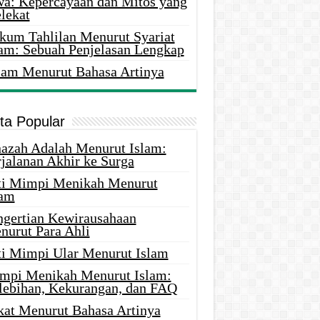
wa: Kepercayaan dan Mitos yang
lekat
kum Tahlilan Menurut Syariat
lam: Sebuah Penjelasan Lengkap
lam Menurut Bahasa Artinya
ita Popular
nazah Adalah Menurut Islam:
rjalanan Akhir ke Surga
ti Mimpi Menikah Menurut
lam
ngertian Kewirausahaan
nurut Para Ahli
ti Mimpi Ular Menurut Islam
mpi Menikah Menurut Islam:
lebihan, Kekurangan, dan FAQ
kat Menurut Bahasa Artinya