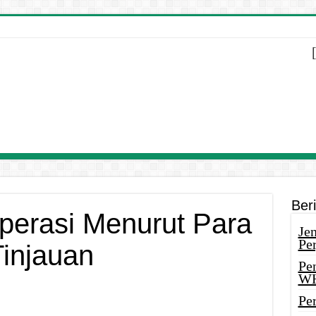
Ber
perasi Menurut Para
Je
Pe
Tinjauan
Pe
W
Pe