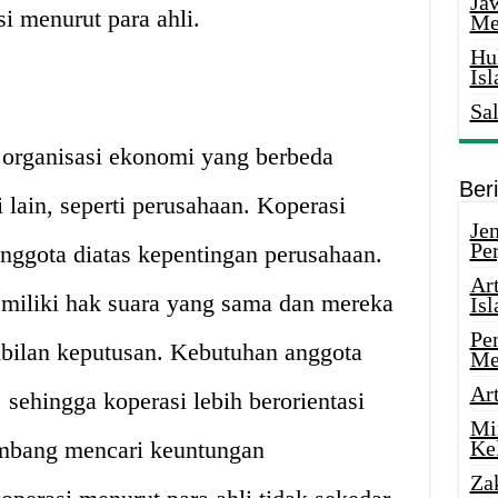
Ja
i menurut para ahli.
Me
Hu
Is
Sa
organisasi ekonomi yang berbeda
Ber
 lain, seperti perusahaan. Koperasi
Je
Pe
ggota diatas kepentingan perusahaan.
Ar
miliki hak suara yang sama dan mereka
Is
Pe
mbilan keputusan. Kebutuhan anggota
Me
Ar
 sehingga koperasi lebih berorientasi
Mi
imbang mencari keuntungan
Ke
Za