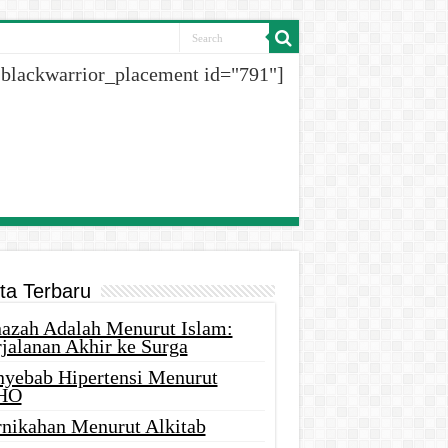
[blackwarrior_placement id="791"]
ita Terbaru
nazah Adalah Menurut Islam:
rjalanan Akhir ke Surga
nyebab Hipertensi Menurut
HO
rnikahan Menurut Alkitab