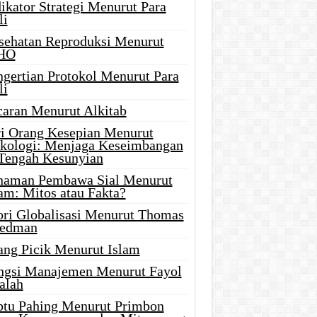
ikator Strategi Menurut Para
li
sehatan Reproduksi Menurut
HO
ngertian Protokol Menurut Para
li
caran Menurut Alkitab
ri Orang Kesepian Menurut
ikologi: Menjaga Keseimbangan
 Tengah Kesunyian
naman Pembawa Sial Menurut
am: Mitos atau Fakta?
ori Globalisasi Menurut Thomas
iedman
ang Picik Menurut Islam
ngsi Manajemen Menurut Fayol
alah
btu Pahing Menurut Primbon