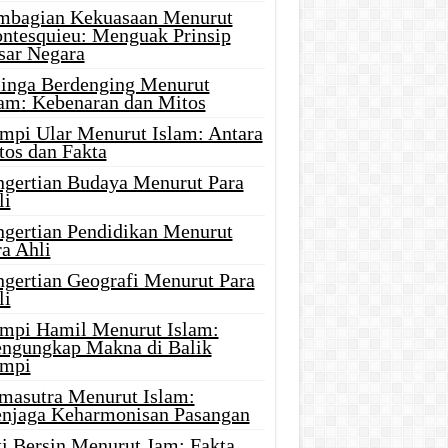
mbagian Kekuasaan Menurut
ntesquieu: Menguak Prinsip
sar Negara
linga Berdenging Menurut
lam: Kebenaran dan Mitos
mpi Ular Menurut Islam: Antara
tos dan Fakta
ngertian Budaya Menurut Para
li
ngertian Pendidikan Menurut
a Ahli
ngertian Geografi Menurut Para
li
mpi Hamil Menurut Islam:
ngungkap Makna di Balik
mpi
masutra Menurut Islam:
njaga Keharmonisan Pasangan
ti Bersin Menurut Jam: Fakta