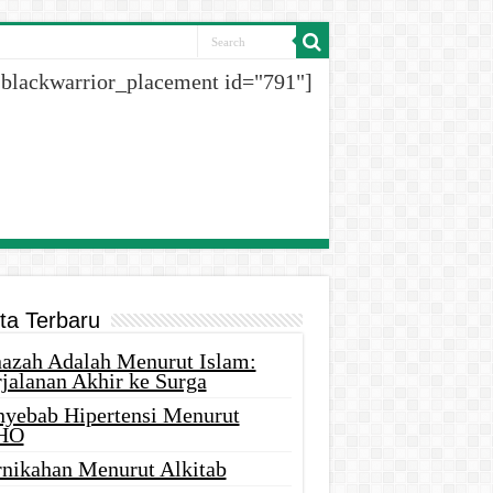
[blackwarrior_placement id="791"]
ita Terbaru
nazah Adalah Menurut Islam:
rjalanan Akhir ke Surga
nyebab Hipertensi Menurut
HO
rnikahan Menurut Alkitab