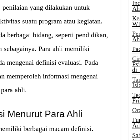
Ind
s penilaian yang dilakukan untuk
Ah
Ke
ktivitas suatu program atau kegiatan.
W
Pe
da berbagai bidang, seperti pendidikan,
Ah
n sebagainya. Para ahli memiliki
Pa
Ci
a mengenai definisi evaluasi. Pada
Ps
di
akan memperoleh informasi mengenai
Ta
Isl
para ahli.
Te
Fr
Or
i Menurut Para Ahli
Fu
Ad
memiliki berbagai macam definisi.
Sa