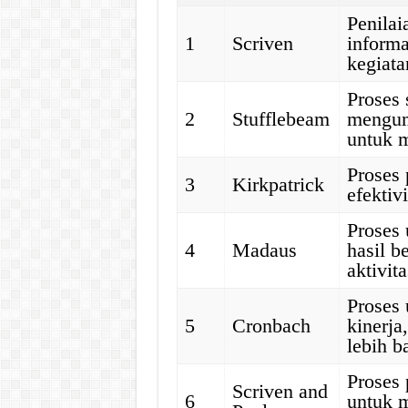
Penila
1
Scriven
informa
kegiata
Proses 
2
Stufflebeam
mengum
untuk 
Proses 
3
Kirkpatrick
efektiv
Proses
4
Madaus
hasil b
aktivit
Proses
5
Cronbach
kinerj
lebih b
Proses 
Scriven and
6
untuk m