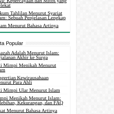
wa: Kepercayaan dan Mitos yang
lekat
kum Tahlilan Menurut Syariat
lam: Sebuah Penjelasan Lengkap
lam Menurut Bahasa Artinya
ita Popular
nazah Adalah Menurut Islam:
rjalanan Akhir ke Surga
ti Mimpi Menikah Menurut
lam
ngertian Kewirausahaan
nurut Para Ahli
ti Mimpi Ular Menurut Islam
mpi Menikah Menurut Islam:
lebihan, Kekurangan, dan FAQ
kat Menurut Bahasa Artinya