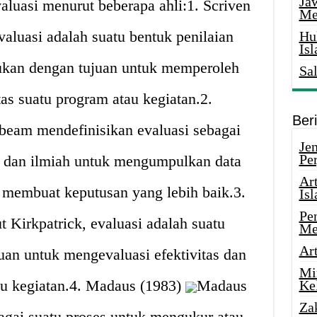
Ja
aluasi menurut beberapa ahli:1. Scriven
Me
aluasi adalah suatu bentuk penilaian
Hu
Is
ukan dengan tujuan untuk memperoleh
Sa
as suatu program atau kegiatan.2.
Ber
ebeam mendefinisikan evaluasi sebagai
Je
Pe
is dan ilmiah untuk mengumpulkan data
Ar
 membuat keputusan yang lebih baik.3.
Is
Pe
 Kirkpatrick, evaluasi adalah suatu
Me
Ar
juan untuk mengevaluasi efektivitas dan
Mi
au kegiatan.4. Madaus (1983)
Madaus
Ke
Za
agai suatu proses untuk mengukur atau