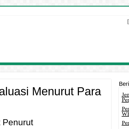
Ber
aluasi Menurut Para
Je
Pe
Pe
W
 Penurut
Pe