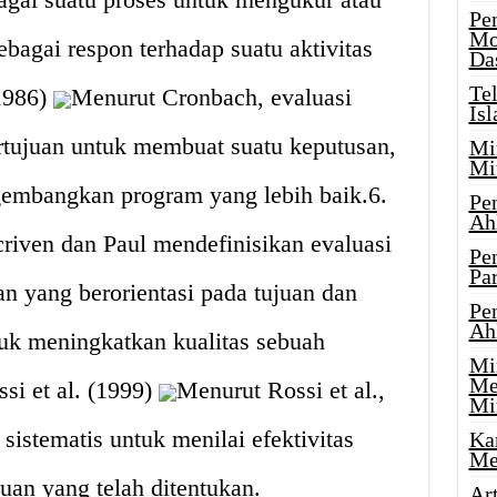
Pe
Mo
ebagai respon terhadap suatu aktivitas
Da
Te
1986)
Menurut Cronbach, evaluasi
Is
rtujuan untuk membuat suatu keputusan,
Mi
Mi
embangkan program yang lebih baik.6.
Pe
Ah
criven dan Paul mendefinisikan evaluasi
Pe
Par
an yang berorientasi pada tujuan dan
Pe
Ah
tuk meningkatkan kualitas sebuah
Mi
Me
si et al. (1999)
Menurut Rossi et al.,
Mi
 sistematis untuk menilai efektivitas
Ka
Me
an yang telah ditentukan.
Ar