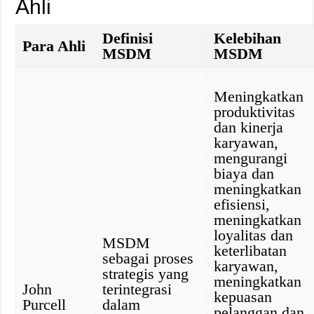
Ahli
Definisi
Kelebihan
Para Ahli
MSDM
MSDM
Meningkatkan
produktivitas
dan kinerja
karyawan,
mengurangi
biaya dan
meningkatkan
efisiensi,
meningkatkan
loyalitas dan
MSDM
keterlibatan
sebagai proses
karyawan,
strategis yang
meningkatkan
John
terintegrasi
kepuasan
Purcell
dalam
pelanggan dan