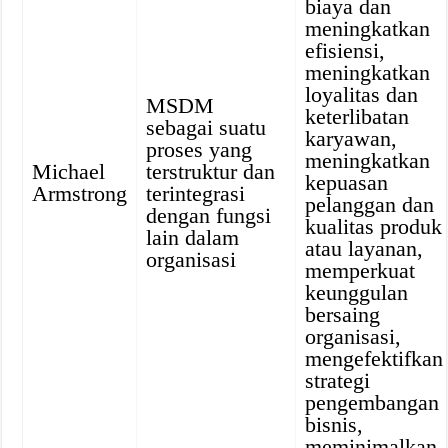
biaya dan
meningkatkan
efisiensi,
meningkatkan
loyalitas dan
MSDM
keterlibatan
sebagai suatu
karyawan,
proses yang
meningkatkan
Michael
terstruktur dan
kepuasan
Armstrong
terintegrasi
pelanggan dan
dengan fungsi
kualitas produk
lain dalam
atau layanan,
organisasi
memperkuat
keunggulan
bersaing
organisasi,
mengefektifkan
strategi
pengembangan
bisnis,
meminimalkan