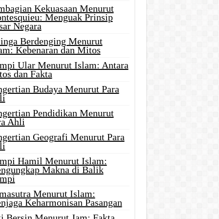
mbagian Kekuasaan Menurut
ntesquieu: Menguak Prinsip
sar Negara
linga Berdenging Menurut
lam: Kebenaran dan Mitos
mpi Ular Menurut Islam: Antara
tos dan Fakta
ngertian Budaya Menurut Para
li
ngertian Pendidikan Menurut
a Ahli
ngertian Geografi Menurut Para
li
mpi Hamil Menurut Islam:
ngungkap Makna di Balik
mpi
masutra Menurut Islam:
njaga Keharmonisan Pasangan
ti Bersin Menurut Jam: Fakta