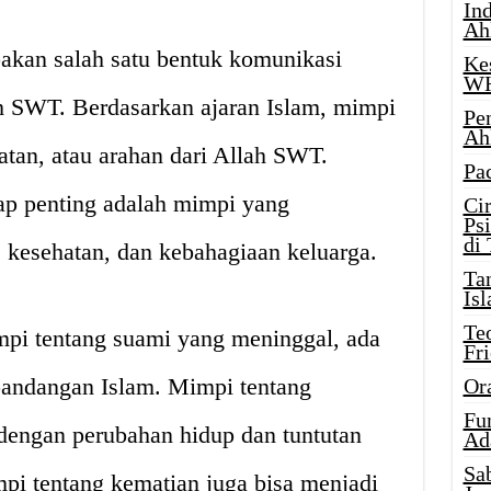
Ind
Ah
akan salah satu bentuk komunikasi
Ke
W
h SWT. Berdasarkan ajaran Islam, mimpi
Pe
Ah
atan, atau arahan dari Allah SWT.
Pa
p penting adalah mimpi yang
Ci
Ps
di
kesehatan, dan kebahagiaan keluarga.
Ta
Isl
Te
mpi tentang suami yang meninggal, ada
Fr
pandangan Islam. Mimpi tentang
Or
Fu
dengan perubahan hidup dan tuntutan
Ad
Sa
pi tentang kematian juga bisa menjadi