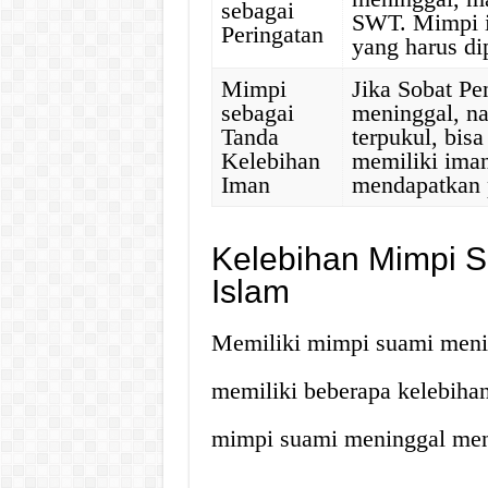
sebagai
SWT. Mimpi in
Peringatan
yang harus di
Mimpi
Jika Sobat Pe
sebagai
meninggal, na
Tanda
terpukul, bis
Kelebihan
memiliki iman
Iman
mendapatkan 
Kelebihan Mimpi 
Islam
Memiliki mimpi suami meni
memiliki beberapa kelebihan
mimpi suami meninggal men