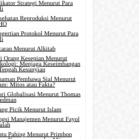
ikator Strategi Menurut Para
li
sehatan Reproduksi Menurut
HO
ngertian Protokol Menurut Para
li
caran Menurut Alkitab
ri Orang Kesepian Menurut
ikologi: Menjaga Keseimbangan
 Tengah Kesunyian
naman Pembawa Sial Menurut
am: Mitos atau Fakta?
ori Globalisasi Menurut Thomas
iedman
ang Picik Menurut Islam
ngsi Manajemen Menurut Fayol
alah
btu Pahing Menurut Primbon