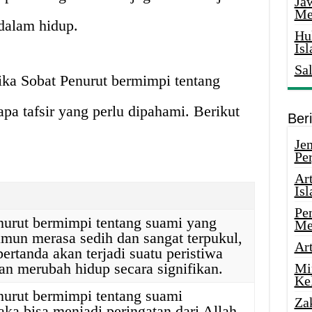
Ja
Me
 dalam hidup.
Hu
Is
Sa
ika Sobat Penurut bermimpi tentang
pa tafsir yang perlu dipahami. Berikut
Ber
Je
Pe
Ar
Is
Pe
nurut bermimpi tentang suami yang
Me
mun merasa sedih dan sangat terpukul,
Ar
ertanda akan terjadi suatu peristiwa
an merubah hidup secara signifikan.
Mi
Ke
nurut bermimpi tentang suami
Za
ka bisa menjadi peringatan dari Allah