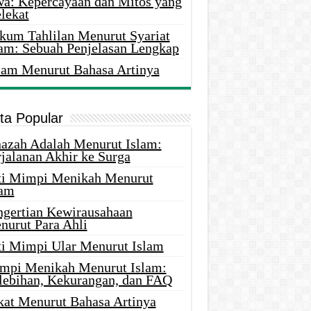
wa: Kepercayaan dan Mitos yang
lekat
kum Tahlilan Menurut Syariat
lam: Sebuah Penjelasan Lengkap
lam Menurut Bahasa Artinya
ita Popular
nazah Adalah Menurut Islam:
rjalanan Akhir ke Surga
ti Mimpi Menikah Menurut
lam
ngertian Kewirausahaan
nurut Para Ahli
ti Mimpi Ular Menurut Islam
mpi Menikah Menurut Islam:
lebihan, Kekurangan, dan FAQ
kat Menurut Bahasa Artinya