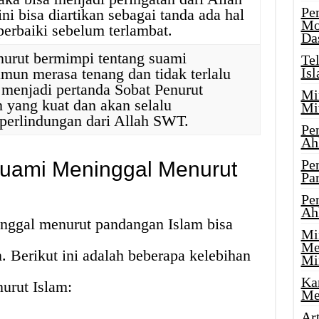
Pe
i bisa diartikan sebagai tanda ada hal
Mo
perbaiki sebelum terlambat.
Da
nurut bermimpi tentang suami
Te
mun merasa tenang dan tidak terlalu
Is
a menjadi pertanda Sobat Penurut
Mi
 yang kuat dan akan selalu
Mi
perlindungan dari Allah SWT.
Pe
Ah
Pe
Suami Meninggal Menurut
Par
Pe
Ah
nggal menurut pandangan Islam bisa
Mi
Me
. Berikut ini adalah beberapa kelebihan
Mi
Ka
urut Islam:
Me
Ar