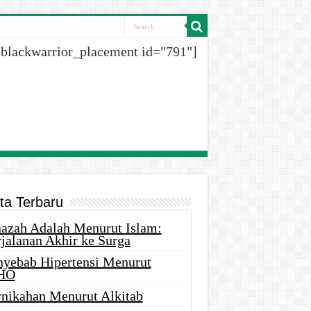
[blackwarrior_placement id="791"]
ita Terbaru
nazah Adalah Menurut Islam:
rjalanan Akhir ke Surga
nyebab Hipertensi Menurut
HO
rnikahan Menurut Alkitab