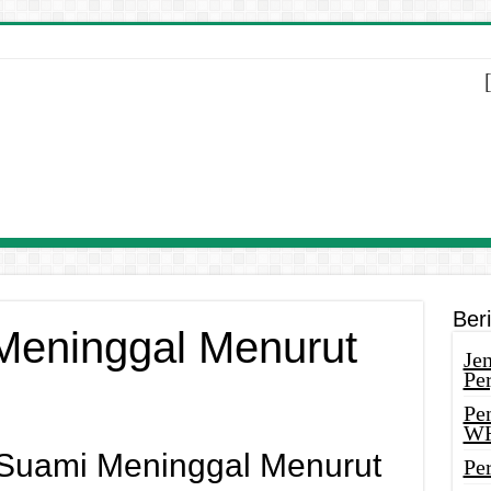
Ber
Meninggal Menurut
Je
Pe
Pe
W
 Suami Meninggal Menurut
Pe