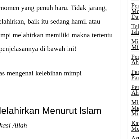
Pe
 momen yang penuh haru. Tidak jarang,
Mo
Da
ahirkan, baik itu sedang hamil atau
Te
Is
impi melahirkan memiliki makna tertentu
Mi
Mi
enjelasannya di bawah ini!
Pe
Ah
Pe
has mengenai kelebihan mimpi
Par
Pe
Ah
Mi
Me
elahirkan Menurut Islam
Mi
Ka
kasi Allah
Me
Ar