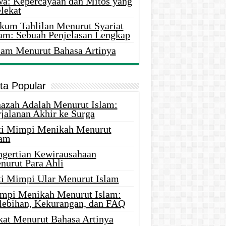
wa: Kepercayaan dan Mitos yang
lekat
kum Tahlilan Menurut Syariat
lam: Sebuah Penjelasan Lengkap
lam Menurut Bahasa Artinya
ita Popular
nazah Adalah Menurut Islam:
rjalanan Akhir ke Surga
ti Mimpi Menikah Menurut
lam
ngertian Kewirausahaan
nurut Para Ahli
ti Mimpi Ular Menurut Islam
mpi Menikah Menurut Islam:
lebihan, Kekurangan, dan FAQ
kat Menurut Bahasa Artinya