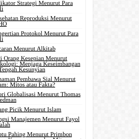
ikator Strategi Menurut Para
li
sehatan Reproduksi Menurut
HO
ngertian Protokol Menurut Para
li
caran Menurut Alkitab
ri Orang Kesepian Menurut
ikologi: Menjaga Keseimbangan
 Tengah Kesunyian
naman Pembawa Sial Menurut
am: Mitos atau Fakta?
ori Globalisasi Menurut Thomas
iedman
ang Picik Menurut Islam
ngsi Manajemen Menurut Fayol
alah
btu Pahing Menurut Primbon