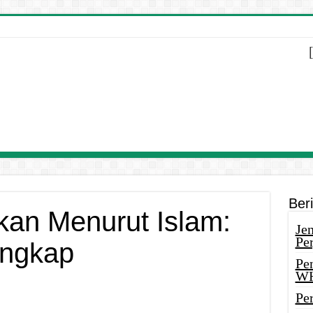
Ber
kan Menurut Islam:
Je
Pe
engkap
Pe
W
Pe