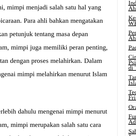
Ind
ni, mimpi menjadi salah satu hal yang
Ah
Ke
icaraan. Para ahli bahkan mengatakan
W
Pe
an petunjuk tentang masa depan
Ah
am, mimpi juga memiliki peran penting,
Pa
Ci
tan dengan proses melahirkan. Dalam
Ps
di
engenai mimpi melahirkan menurut Islam
Ta
Isl
Te
Fr
Or
terlebih dahulu mengenai mimpi menurut
Fu
Ad
am, mimpi merupakan salah satu cara
Sa