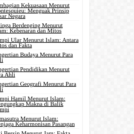
mbagian Kekuasaan Menurut
ntesquieu: Menguak Prinsip
sar Negara
linga Berdenging Menurut
lam: Kebenaran dan Mitos
mpi Ular Menurut Islam: Antara
tos dan Fakta
ngertian Budaya Menurut Para
li
ngertian Pendidikan Menurut
a Ahli
ngertian Geografi Menurut Para
li
mpi Hamil Menurut Islam:
ngungkap Makna di Balik
mpi
masutra Menurut Islam:
njaga Keharmonisan Pasangan
ti Bersin Menurut Jam: Fakta