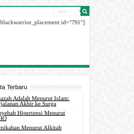
[blackwarrior_placement id="791"]
ita Terbaru
nazah Adalah Menurut Islam:
rjalanan Akhir ke Surga
nyebab Hipertensi Menurut
HO
rnikahan Menurut Alkitab