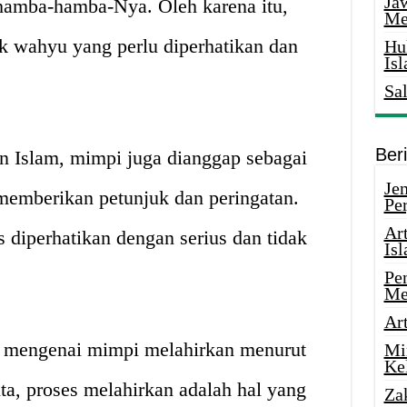
Ja
 hamba-hamba-Nya. Oleh karena itu,
Me
k wahyu yang perlu diperhatikan dan
Hu
Is
Sa
Ber
an Islam, mimpi juga dianggap sebagai
Je
 memberikan petunjuk dan peringatan.
Pe
Ar
s diperhatikan dengan serius dan tidak
Is
Pe
Me
Ar
as mengenai mimpi melahirkan menurut
Mi
Ke
ta, proses melahirkan adalah hal yang
Za