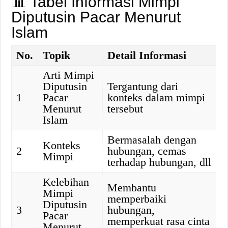
📊 Tabel Informasi Mimpi
Diputusin Pacar Menurut
Islam
No.
Topik
Detail Informasi
Arti Mimpi
Diputusin
Tergantung dari
1
Pacar
konteks dalam mimpi
Menurut
tersebut
Islam
Bermasalah dengan
Konteks
2
hubungan, cemas
Mimpi
terhadap hubungan, dll
Kelebihan
Membantu
Mimpi
memperbaiki
Diputusin
3
hubungan,
Pacar
memperkuat rasa cinta
Menurut