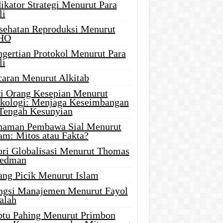
ikator Strategi Menurut Para
li
sehatan Reproduksi Menurut
HO
ngertian Protokol Menurut Para
li
caran Menurut Alkitab
ri Orang Kesepian Menurut
ikologi: Menjaga Keseimbangan
 Tengah Kesunyian
naman Pembawa Sial Menurut
am: Mitos atau Fakta?
ori Globalisasi Menurut Thomas
iedman
ang Picik Menurut Islam
ngsi Manajemen Menurut Fayol
alah
btu Pahing Menurut Primbon