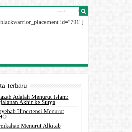
[blackwarrior_placement id="791"]
ita Terbaru
nazah Adalah Menurut Islam:
rjalanan Akhir ke Surga
nyebab Hipertensi Menurut
HO
rnikahan Menurut Alkitab