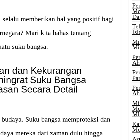
Pe
Mo
Da
selalu memberikan hal yang positif bagi
Te
Is
negara? Mari kita bahas tentang
Mi
uatu suku bangsa.
Mi
Pe
Ah
han dan Kekurangan
Pe
Par
ningrat Suku Bangsa
asan Secara Detail
Pe
Ah
Mi
Me
Mi
 budaya. Suku bangsa memproteksi dan
Ka
Me
daya mereka dari zaman dulu hingga
Ar