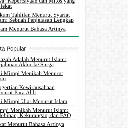
wa: Kepercayaan dan Mitos yang
lekat
kum Tahlilan Menurut Syariat
lam: Sebuah Penjelasan Lengkap
lam Menurut Bahasa Artinya
ita Popular
nazah Adalah Menurut Islam:
rjalanan Akhir ke Surga
ti Mimpi Menikah Menurut
lam
ngertian Kewirausahaan
nurut Para Ahli
ti Mimpi Ular Menurut Islam
mpi Menikah Menurut Islam:
lebihan, Kekurangan, dan FAQ
kat Menurut Bahasa Artinya