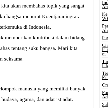
Ind
i kita akan membahas topik yang sangat
Ah
Ke
uku bangsa menurut Koentjaraningrat.
W
Pe
terkemuka di Indonesia,
Ah
yak memberikan kontribusi dalam bidang
Pa
Ci
ahas tentang suku bangsa. Mari kita
Ps
di
an seksama.
Ta
Isl
Te
Fr
Or
kelompok manusia yang memiliki banyak
Fu
Ad
budaya, agama, dan adat istiadat.
Sa