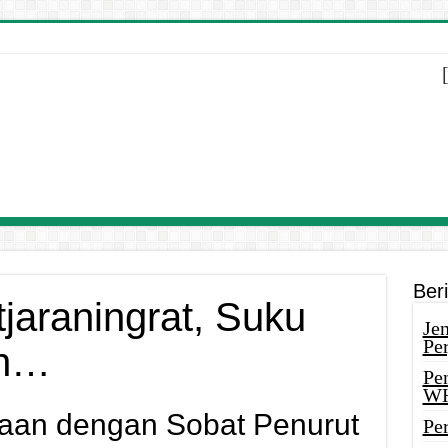
Ber
jaraningrat, Suku
Je
Pe
ah…
Pe
W
aan dengan Sobat Penurut
Pe