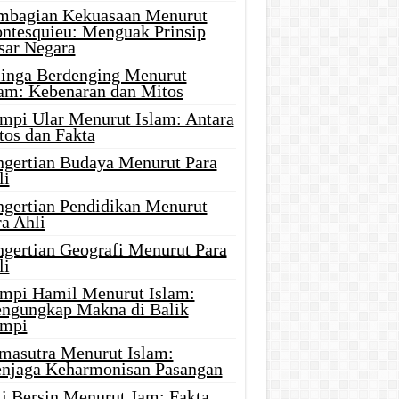
mbagian Kekuasaan Menurut
ntesquieu: Menguak Prinsip
sar Negara
linga Berdenging Menurut
lam: Kebenaran dan Mitos
mpi Ular Menurut Islam: Antara
tos dan Fakta
ngertian Budaya Menurut Para
li
ngertian Pendidikan Menurut
a Ahli
ngertian Geografi Menurut Para
li
mpi Hamil Menurut Islam:
ngungkap Makna di Balik
mpi
masutra Menurut Islam:
njaga Keharmonisan Pasangan
ti Bersin Menurut Jam: Fakta