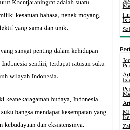
Ja
rut Koentjaraningrat adalah suatu
Me
iliki kesatuan bahasa, nenek moyang,
Hu
Is
lektif yang sama dan unik.
Sa
Ber
yang sangat penting dalam kehidupan
Je
Indonesia sendiri, terdapat ratusan suku
Pe
Ar
uruh wilayah Indonesia.
Is
Pe
Me
ki keanekaragaman budaya, Indonesia
Ar
p suku bangsa mendapat kesempatan yang
Mi
Ke
 kebudayaan dan eksistensinya.
Za