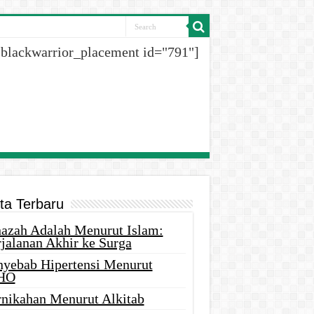
[blackwarrior_placement id="791"]
ita Terbaru
nazah Adalah Menurut Islam:
rjalanan Akhir ke Surga
nyebab Hipertensi Menurut
HO
rnikahan Menurut Alkitab