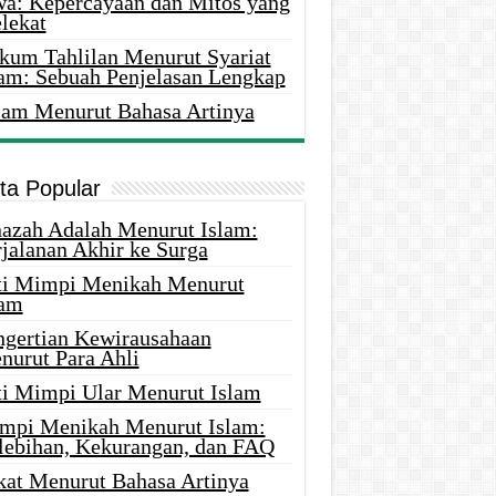
wa: Kepercayaan dan Mitos yang
lekat
kum Tahlilan Menurut Syariat
lam: Sebuah Penjelasan Lengkap
lam Menurut Bahasa Artinya
ita Popular
nazah Adalah Menurut Islam:
rjalanan Akhir ke Surga
ti Mimpi Menikah Menurut
lam
ngertian Kewirausahaan
nurut Para Ahli
ti Mimpi Ular Menurut Islam
mpi Menikah Menurut Islam:
lebihan, Kekurangan, dan FAQ
kat Menurut Bahasa Artinya