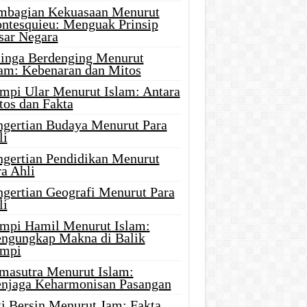
mbagian Kekuasaan Menurut
ntesquieu: Menguak Prinsip
sar Negara
linga Berdenging Menurut
lam: Kebenaran dan Mitos
mpi Ular Menurut Islam: Antara
tos dan Fakta
ngertian Budaya Menurut Para
li
ngertian Pendidikan Menurut
a Ahli
ngertian Geografi Menurut Para
li
mpi Hamil Menurut Islam:
ngungkap Makna di Balik
mpi
masutra Menurut Islam:
njaga Keharmonisan Pasangan
ti Bersin Menurut Jam: Fakta