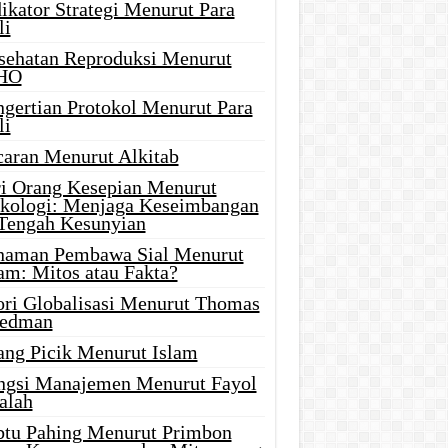
ikator Strategi Menurut Para
li
sehatan Reproduksi Menurut
HO
ngertian Protokol Menurut Para
li
caran Menurut Alkitab
ri Orang Kesepian Menurut
ikologi: Menjaga Keseimbangan
 Tengah Kesunyian
naman Pembawa Sial Menurut
am: Mitos atau Fakta?
ori Globalisasi Menurut Thomas
iedman
ang Picik Menurut Islam
ngsi Manajemen Menurut Fayol
alah
btu Pahing Menurut Primbon