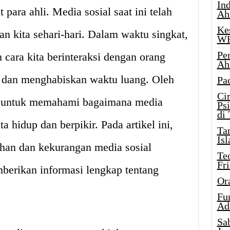
Ind
 para ahli. Media sosial saat ini telah
Ah
Ke
an kita sehari-hari. Dalam waktu singkat,
W
Pe
 cara kita berinteraksi dengan orang
Ah
, dan menghabiskan waktu luang. Oleh
Pa
Ci
ita untuk memahami bagaimana media
Ps
di
a hidup dan berpikir. Pada artikel ini,
Ta
Isl
han dan kekurangan media sosial
Te
Fr
mberikan informasi lengkap tentang
Or
Fu
Ad
Sa