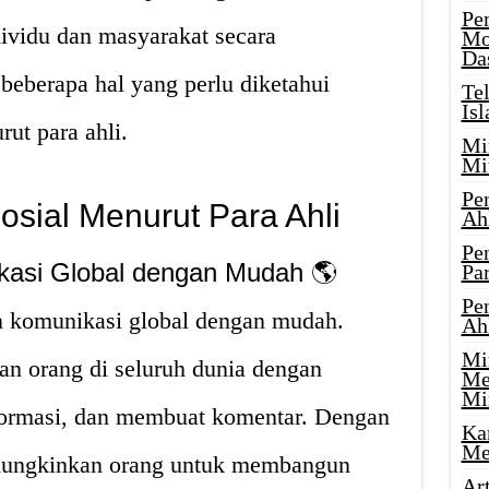
Pe
ividu dan masyarakat secara
Mo
Da
 beberapa hal yang perlu diketahui
Te
Is
ut para ahli.
Mi
Mi
Pe
osial Menurut Para Ahli
Ah
Pe
ikasi Global dengan Mudah 🌎
Par
Pe
 komunikasi global dengan mudah.
Ah
Mi
an orang di seluruh dunia dengan
Me
Mi
formasi, dan membuat komentar. Dengan
Ka
Me
mungkinkan orang untuk membangun
Ar