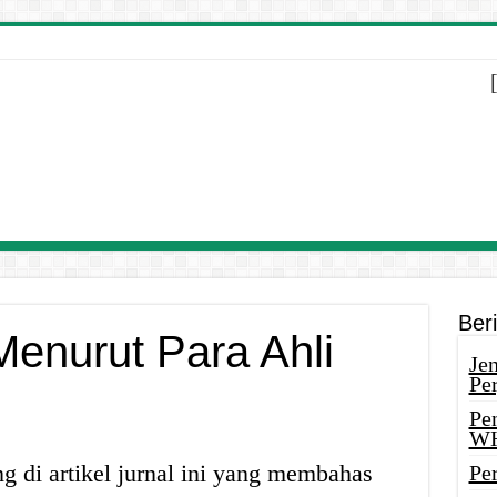
Ber
Menurut Para Ahli
Je
Pe
Pe
W
g di artikel jurnal ini yang membahas
Pe