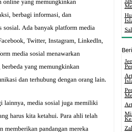
Ja
rm online yang memungkinkan
Me
ksi, berbagi informasi, dan
Hu
Is
as sosial. Ada banyak platform media
Sa
Facebook, Twitter, Instagram, LinkedIn,
Ber
tform media sosial menawarkan
Je
g berbeda yang memungkinkan
Pe
Ar
ikasi dan terhubung dengan orang lain.
Is
Pe
Me
gi lainnya, media sosial juga memiliki
Ar
Mi
g harus kita ketahui. Para ahli telah
Ke
Za
dan memberikan pandangan mereka