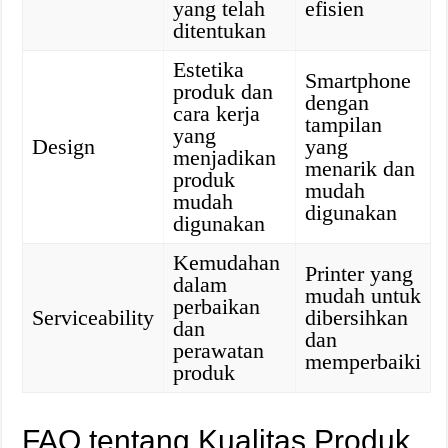
yang telah
efisien
ditentukan
Estetika
Smartphone
produk dan
dengan
cara kerja
tampilan
yang
Design
yang
menjadikan
menarik dan
produk
mudah
mudah
digunakan
digunakan
Kemudahan
Printer yang
dalam
mudah untuk
perbaikan
Serviceability
dibersihkan
dan
dan
perawatan
memperbaiki
produk
FAQ tentang Kualitas Produk