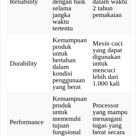
Reliability
dengan baik
dalam waktu
selama
2 tahun
jangka
pemakaian
waktu
tertentu
Kemampuan
Mesin cuci
produk
yang dapat
untuk
digunakan
bertahan
Durability
untuk
dalam
mencuci
kondisi
lebih dari
penggunaan
1.000 kali
yang berat
Kemampuan
produk
Processor
untuk
yang mampu
memenuhi
menangani
Performance
tujuan
tugas yang
fungsional
berat secara