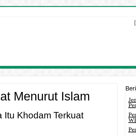
Ber
at Menurut Islam
Je
Pe
a Itu Khodam Terkuat
Pe
W
Pe