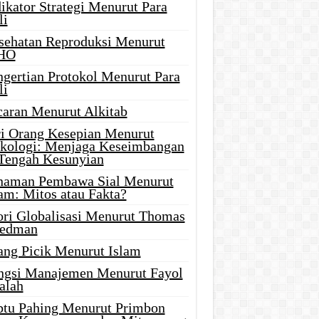
ikator Strategi Menurut Para
li
sehatan Reproduksi Menurut
HO
ngertian Protokol Menurut Para
li
caran Menurut Alkitab
ri Orang Kesepian Menurut
ikologi: Menjaga Keseimbangan
 Tengah Kesunyian
naman Pembawa Sial Menurut
am: Mitos atau Fakta?
ori Globalisasi Menurut Thomas
iedman
ang Picik Menurut Islam
ngsi Manajemen Menurut Fayol
alah
btu Pahing Menurut Primbon