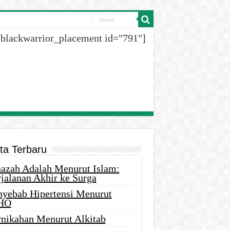
[blackwarrior_placement id="791"]
ita Terbaru
nazah Adalah Menurut Islam:
rjalanan Akhir ke Surga
nyebab Hipertensi Menurut
HO
rnikahan Menurut Alkitab