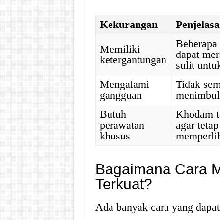
Kekurangan
Penjelas
Beberapa 
Memiliki
dapat mer
ketergantungan
sulit untu
Mengalami
Tidak sem
gangguan
menimbul
Butuh
Khodam t
perawatan
agar teta
khusus
memperlih
Bagaimana Cara 
Terkuat?
Ada banyak cara yang dapa