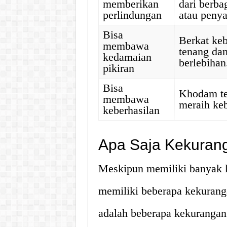
memberikan
dari berba
perlindungan
atau penya
Bisa
Berkat ke
membawa
tenang dan
kedamaian
berlebihan
pikiran
Bisa
Khodam te
membawa
meraih keb
keberhasilan
Apa Saja Kekuran
Meskipun memiliki banyak k
memiliki beberapa kekuranga
adalah beberapa kekurangan