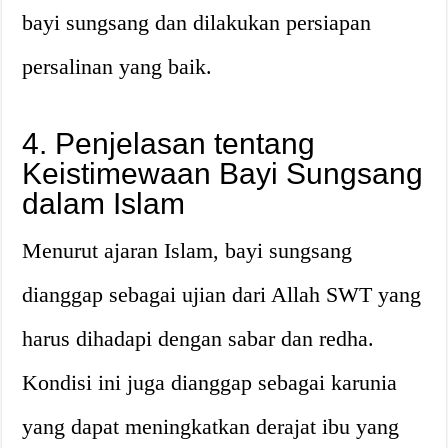
bayi sungsang dan dilakukan persiapan
persalinan yang baik.
4. Penjelasan tentang
Keistimewaan Bayi Sungsang
dalam Islam
Menurut ajaran Islam, bayi sungsang
dianggap sebagai ujian dari Allah SWT yang
harus dihadapi dengan sabar dan redha.
Kondisi ini juga dianggap sebagai karunia
yang dapat meningkatkan derajat ibu yang