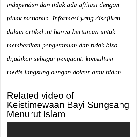
independen dan tidak ada afiliasi dengan
pihak manapun. Informasi yang disajikan
dalam artikel ini hanya bertujuan untuk
memberikan pengetahuan dan tidak bisa
dijadikan sebagai pengganti konsultasi
medis langsung dengan dokter atau bidan.
Related video of
Keistimewaan Bayi Sungsang
Menurut Islam