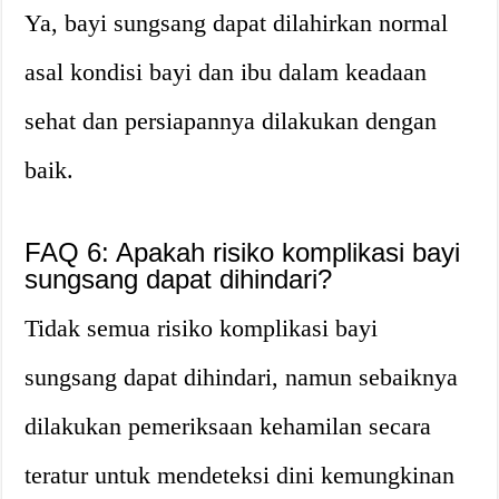
Ya, bayi sungsang dapat dilahirkan normal
asal kondisi bayi dan ibu dalam keadaan
sehat dan persiapannya dilakukan dengan
baik.
FAQ 6: Apakah risiko komplikasi bayi
sungsang dapat dihindari?
Tidak semua risiko komplikasi bayi
sungsang dapat dihindari, namun sebaiknya
dilakukan pemeriksaan kehamilan secara
teratur untuk mendeteksi dini kemungkinan