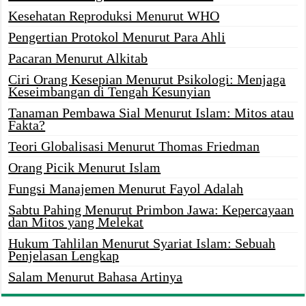
Kesehatan Reproduksi Menurut WHO
Pengertian Protokol Menurut Para Ahli
Pacaran Menurut Alkitab
Ciri Orang Kesepian Menurut Psikologi: Menjaga
Keseimbangan di Tengah Kesunyian
Tanaman Pembawa Sial Menurut Islam: Mitos atau
Fakta?
Teori Globalisasi Menurut Thomas Friedman
Orang Picik Menurut Islam
Fungsi Manajemen Menurut Fayol Adalah
Sabtu Pahing Menurut Primbon Jawa: Kepercayaan
dan Mitos yang Melekat
Hukum Tahlilan Menurut Syariat Islam: Sebuah
Penjelasan Lengkap
Salam Menurut Bahasa Artinya