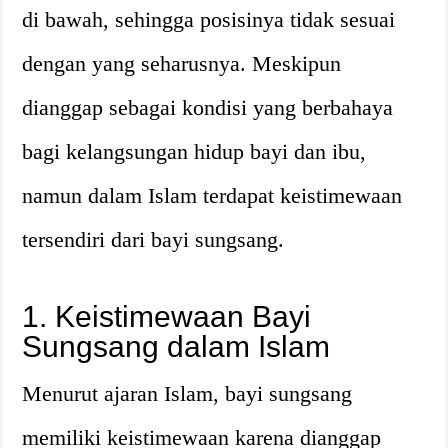
di bawah, sehingga posisinya tidak sesuai
dengan yang seharusnya. Meskipun
dianggap sebagai kondisi yang berbahaya
bagi kelangsungan hidup bayi dan ibu,
namun dalam Islam terdapat keistimewaan
tersendiri dari bayi sungsang.
1. Keistimewaan Bayi
Sungsang dalam Islam
Menurut ajaran Islam, bayi sungsang
memiliki keistimewaan karena dianggap