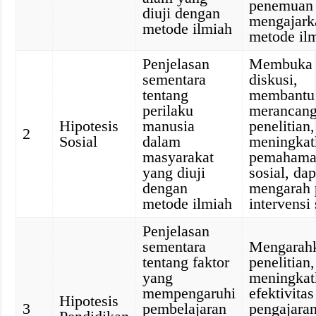
penemuan 
diuji dengan
mengajark
metode ilmiah
metode il
Penjelasan
Membuka
sementara
diskusi,
tentang
membantu
perilaku
merancan
Hipotesis
manusia
penelitian,
2
Sosial
dalam
meningkat
masyarakat
pemaham
yang diuji
sosial, dap
dengan
mengarah 
metode ilmiah
intervensi 
Penjelasan
sementara
Mengarah
tentang faktor
penelitian,
yang
meningkat
mempengaruhi
efektivitas
Hipotesis
3
pembelajaran
pengajaran