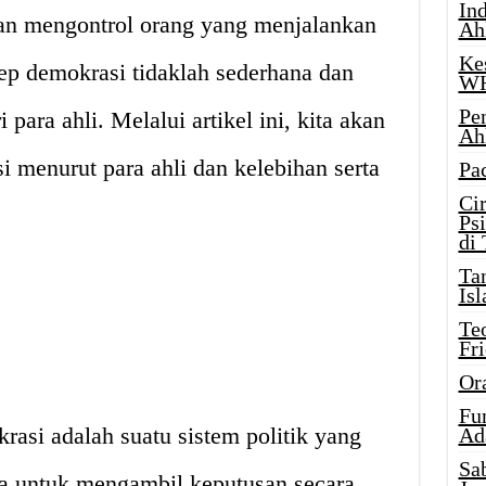
Ind
an mengontrol orang yang menjalankan
Ah
Ke
p demokrasi tidaklah sederhana dan
W
Pe
 para ahli. Melalui artikel ini, kita akan
Ah
 menurut para ahli dan kelebihan serta
Pa
Ci
Ps
di
Ta
Isl
Te
Fr
Or
Fu
asi adalah suatu sistem politik yang
Ad
Sa
 untuk mengambil keputusan secara