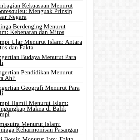
mbagian Kekuasaan Menurut
ntesquieu: Menguak Prinsip
sar Negara
linga Berdenging Menurut
lam: Kebenaran dan Mitos
mpi Ular Menurut Islam: Antara
tos dan Fakta
ngertian Budaya Menurut Para
li
ngertian Pendidikan Menurut
a Ahli
ngertian Geografi Menurut Para
li
mpi Hamil Menurut Islam:
ngungkap Makna di Balik
mpi
masutra Menurut Islam:
njaga Keharmonisan Pasangan
ti Bersin Menurut Jam: Fakta