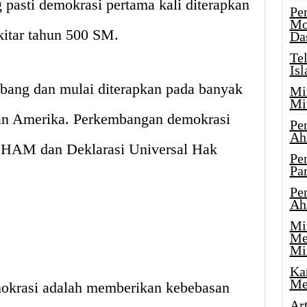
pasti demokrasi pertama kali diterapkan
Pe
Mo
kitar tahun 500 SM.
Da
Te
Is
mbang dan mulai diterapkan pada banyak
Mi
Mi
dan Amerika. Perkembangan demokrasi
Pe
Ah
a HAM dan Deklarasi Universal Hak
Pe
Par
Pe
Ah
Mi
Me
Mi
Ka
Me
mokrasi adalah memberikan kebebasan
Ar