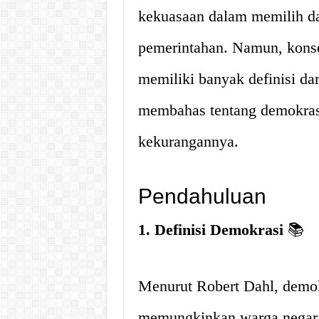
kekuasaan dalam memilih d
pemerintahan. Namun, konse
memiliki banyak definisi dari
membahas tentang demokrasi
kekurangannya.
Pendahuluan
1. Definisi Demokrasi
📚
Menurut Robert Dahl, demokr
memungkinkan warga negara