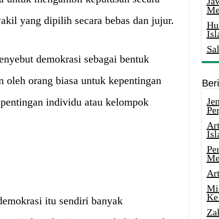
Ja
Me
akil yang dipilih secara bebas dan jujur.
Hu
Is
Sa
menyebut demokrasi sebagai bentuk
 oleh orang biasa untuk kepentingan
Ber
pentingan individu atau kelompok
Je
Pe
Ar
Is
Pe
Me
Ar
Mi
Ke
emokrasi itu sendiri banyak
Za