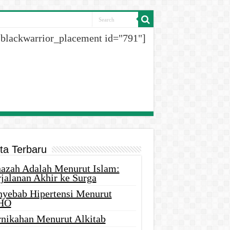
[blackwarrior_placement id="791"]
ita Terbaru
nazah Adalah Menurut Islam:
rjalanan Akhir ke Surga
nyebab Hipertensi Menurut
HO
rnikahan Menurut Alkitab