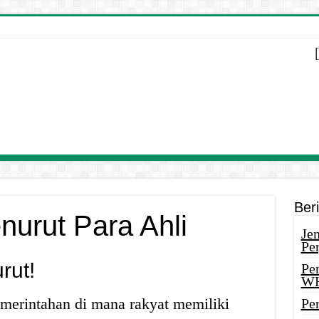
Ber
urut Para Ahli
Je
Pe
rut!
Pe
W
merintahan di mana rakyat memiliki
Pe