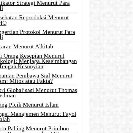
ikator Strategi Menurut Para
li
sehatan Reproduksi Menurut
HO
ngertian Protokol Menurut Para
li
caran Menurut Alkitab
ri Orang Kesepian Menurut
ikologi: Menjaga Keseimbangan
 Tengah Kesunyian
naman Pembawa Sial Menurut
am: Mitos atau Fakta?
ori Globalisasi Menurut Thomas
iedman
ang Picik Menurut Islam
ngsi Manajemen Menurut Fayol
alah
btu Pahing Menurut Primbon