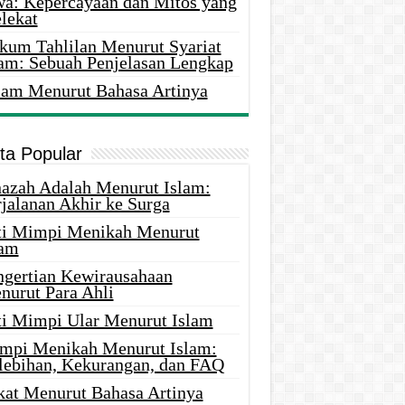
wa: Kepercayaan dan Mitos yang
lekat
kum Tahlilan Menurut Syariat
lam: Sebuah Penjelasan Lengkap
lam Menurut Bahasa Artinya
ita Popular
nazah Adalah Menurut Islam:
rjalanan Akhir ke Surga
ti Mimpi Menikah Menurut
lam
ngertian Kewirausahaan
nurut Para Ahli
ti Mimpi Ular Menurut Islam
mpi Menikah Menurut Islam:
lebihan, Kekurangan, dan FAQ
kat Menurut Bahasa Artinya