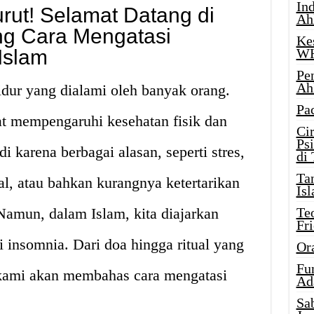
Ind
rut! Selamat Datang di
Ah
ang Cara Mengatasi
Ke
Islam
W
Pe
Ah
dur yang dialami oleh banyak orang.
Pa
pat mempengaruhi kesehatan fisik dan
Ci
Ps
i karena berbagai alasan, seperti stres,
di
Ta
l, atau bahkan kurangnya ketertarikan
Isl
 Namun, dalam Islam, kita diajarkan
Te
Fr
 insomnia. Dari doa hingga ritual yang
Or
Fu
l kami akan membahas cara mengatasi
Ad
Sa