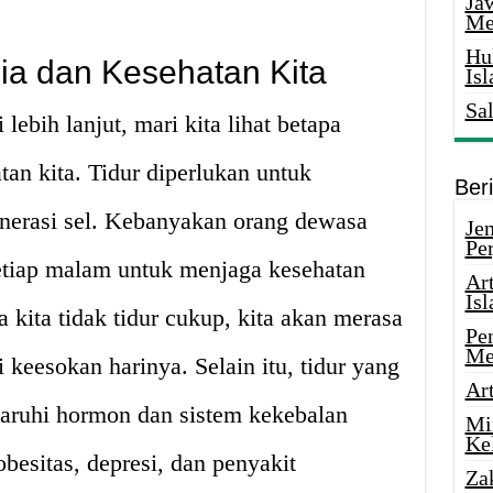
Ja
Me
Hu
ia dan Kesehatan Kita
Is
Sa
ebih lanjut, mari kita lihat betapa
tan kita. Tidur diperlukan untuk
Ber
nerasi sel. Kebanyakan orang dewasa
Je
Pe
etiap malam untuk menjaga kesehatan
Ar
Is
a kita tidak tidur cukup, kita akan merasa
Pe
Me
i keesokan harinya. Selain itu, tidur yang
Ar
garuhi hormon dan sistem kekebalan
Mi
Ke
besitas, depresi, dan penyakit
Za