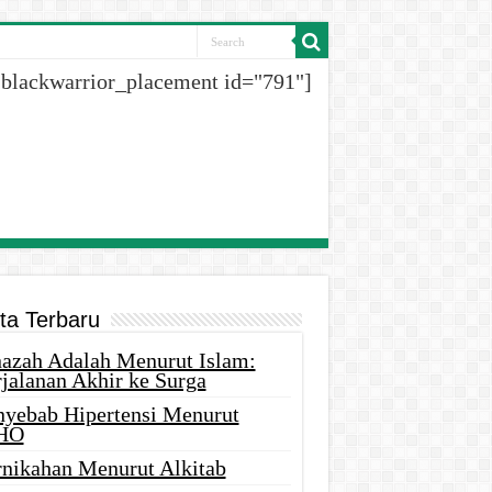
[blackwarrior_placement id="791"]
ita Terbaru
nazah Adalah Menurut Islam:
rjalanan Akhir ke Surga
nyebab Hipertensi Menurut
HO
rnikahan Menurut Alkitab