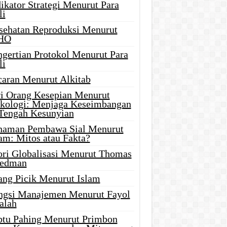
ikator Strategi Menurut Para
li
sehatan Reproduksi Menurut
HO
ngertian Protokol Menurut Para
li
caran Menurut Alkitab
ri Orang Kesepian Menurut
ikologi: Menjaga Keseimbangan
 Tengah Kesunyian
naman Pembawa Sial Menurut
am: Mitos atau Fakta?
ori Globalisasi Menurut Thomas
iedman
ang Picik Menurut Islam
ngsi Manajemen Menurut Fayol
alah
btu Pahing Menurut Primbon