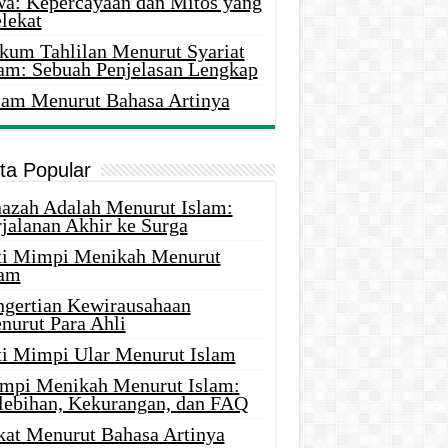
wa: Kepercayaan dan Mitos yang
lekat
kum Tahlilan Menurut Syariat
lam: Sebuah Penjelasan Lengkap
lam Menurut Bahasa Artinya
ita Popular
nazah Adalah Menurut Islam:
rjalanan Akhir ke Surga
ti Mimpi Menikah Menurut
lam
ngertian Kewirausahaan
nurut Para Ahli
ti Mimpi Ular Menurut Islam
mpi Menikah Menurut Islam:
lebihan, Kekurangan, dan FAQ
kat Menurut Bahasa Artinya