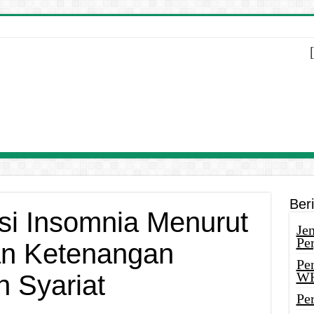
Ber
si Insomnia Menurut
Je
Pe
an Ketenangan
Pe
W
 Syariat
Pe