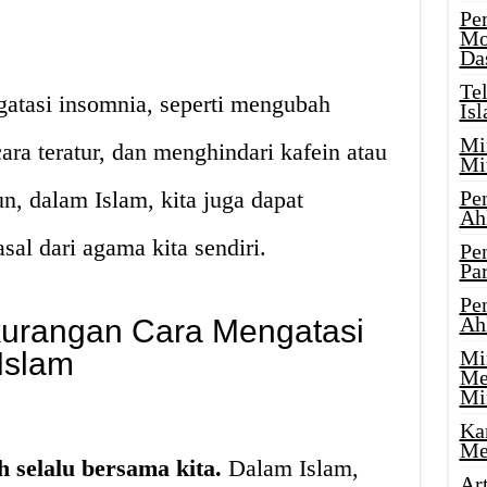
Pe
Mo
Da
Te
atasi insomnia, seperti mengubah
Is
Mi
cara teratur, dan menghindari kafein atau
Mi
n, dalam Islam, kita juga dapat
Pe
Ah
al dari agama kita sendiri.
Pe
Par
Pe
Ah
kurangan Cara Mengatasi
Islam
Mi
Me
Mi
Ka
Me
selalu bersama kita.
Dalam Islam,
Ar