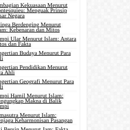
mbagian Kekuasaan Menurut
ntesquieu: Menguak Prinsip
sar Negara
linga Berdenging Menurut
lam: Kebenaran dan Mitos
mpi Ular Menurut Islam: Antara
tos dan Fakta
ngertian Budaya Menurut Para
li
ngertian Pendidikan Menurut
a Ahli
ngertian Geografi Menurut Para
li
mpi Hamil Menurut Islam:
ngungkap Makna di Balik
mpi
masutra Menurut Islam:
njaga Keharmonisan Pasangan
ti Bersin Menurut Jam: Fakta