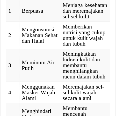
Menjaga kesehatan
1
Berpuasa
dan meremajakan
sel-sel kulit
Memberikan
Mengonsumsi
nutrisi yang cukup
2
Makanan Sehat
untuk kulit wajah
dan Halal
dan tubuh
Meningkatkan
hidrasi kulit dan
Meminum Air
3
membantu
Putih
menghilangkan
racun dalam tubuh
Menggunakan
Meremajakan sel-
4
Masker Wajah
sel kulit wajah
Alami
secara alami
Membantu
Menghindari
mencegah