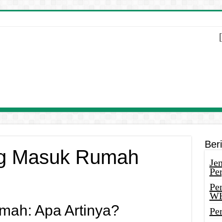
Ber
ng Masuk Rumah
Je
Pe
Pe
W
ah: Apa Artinya?
Pe