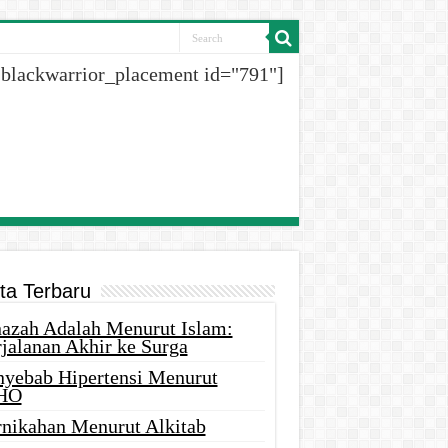
[blackwarrior_placement id="791"]
ita Terbaru
nazah Adalah Menurut Islam:
rjalanan Akhir ke Surga
nyebab Hipertensi Menurut
HO
rnikahan Menurut Alkitab