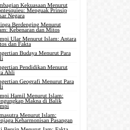
mbagian Kekuasaan Menurut
ntesquieu: Menguak Prinsip
sar Negara
linga Berdenging Menurut
lam: Kebenaran dan Mitos
mpi Ular Menurut Islam: Antara
tos dan Fakta
ngertian Budaya Menurut Para
li
ngertian Pendidikan Menurut
a Ahli
ngertian Geografi Menurut Para
li
mpi Hamil Menurut Islam:
ngungkap Makna di Balik
mpi
masutra Menurut Islam:
njaga Keharmonisan Pasangan
ti Bersin Menurut Jam: Fakta