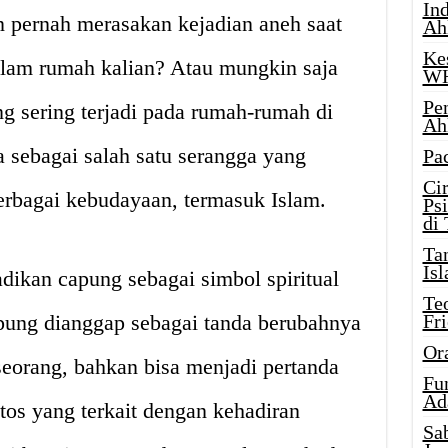
Ind
n pernah merasakan kejadian aneh saat
Ah
Ke
lam rumah kalian? Atau mungkin saja
W
Pe
ng sering terjadi pada rumah-rumah di
Ah
 sebagai salah satu serangga yang
Pa
Ci
 berbagai kebudayaan, termasuk Islam.
Ps
di
Ta
Isl
ikan capung sebagai simbol spiritual
Te
apung dianggap sebagai tanda berubahnya
Fr
Or
eorang, bahkan bisa menjadi pertanda
Fu
Ad
tos yang terkait dengan kehadiran
Sa