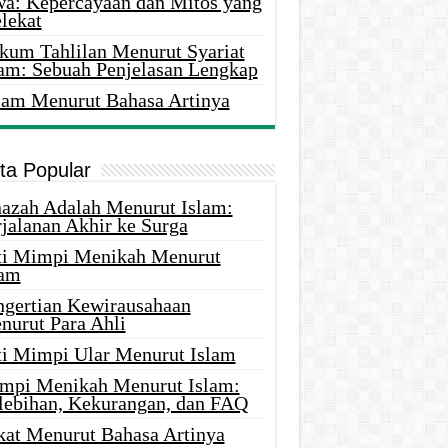
wa: Kepercayaan dan Mitos yang
lekat
kum Tahlilan Menurut Syariat
lam: Sebuah Penjelasan Lengkap
lam Menurut Bahasa Artinya
ita Popular
nazah Adalah Menurut Islam:
rjalanan Akhir ke Surga
ti Mimpi Menikah Menurut
lam
ngertian Kewirausahaan
nurut Para Ahli
ti Mimpi Ular Menurut Islam
mpi Menikah Menurut Islam:
lebihan, Kekurangan, dan FAQ
kat Menurut Bahasa Artinya