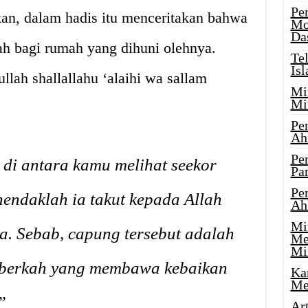
Pe
kan, dalam hadis itu menceritakan bahwa
Mo
Da
h bagi rumah yang dihuni olehnya.
Te
Is
llah shallallahu ‘alaihi wa sallam
Mi
Mi
Pe
Ah
Pe
 di antara kamu melihat seekor
Par
Pe
endaklah ia takut kepada Allah
Ah
Mi
. Sebab, capung tersebut adalah
Me
Mi
berkah yang membawa kebaikan
Ka
Me
”
Ar