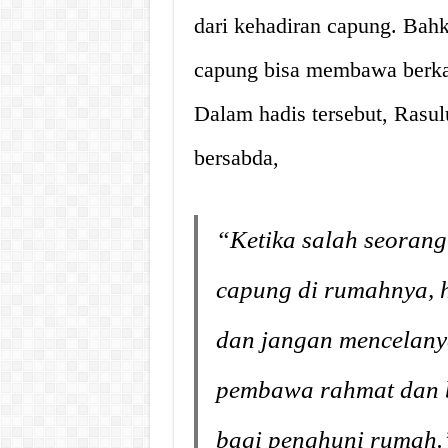
dari kehadiran capung. Bah
capung bisa membawa berka
Dalam hadis tersebut, Rasulu
bersabda,
“Ketika salah seorang
capung di rumahnya, h
dan jangan mencelanya
pembawa rahmat dan 
bagi penghuni rumah.