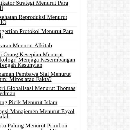
ikator Strategi Menurut Para
li
sehatan Reproduksi Menurut
HO
ngertian Protokol Menurut Para
li
caran Menurut Alkitab
ri Orang Kesepian Menurut
ikologi: Menjaga Keseimbangan
 Tengah Kesunyian
naman Pembawa Sial Menurut
am: Mitos atau Fakta?
ori Globalisasi Menurut Thomas
iedman
ang Picik Menurut Islam
ngsi Manajemen Menurut Fayol
alah
btu Pahing Menurut Primbon