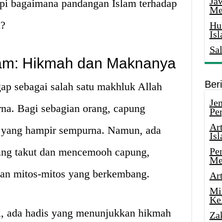
Ja
api bagaimana pandangan Islam terhadap
Me
?
Hu
Is
Sa
am: Hikmah dan Maknanya
Ber
ap sebagai salah satu makhluk Allah
Je
rna. Bagi sebagian orang, capung
Pe
Ar
a yang hampir sempurna. Namun, ada
Is
ang takut dan mencemooh capung,
Pe
Me
an mitos-mitos yang berkembang.
Ar
Mi
Ke
i, ada hadis yang menunjukkan hikmah
Za