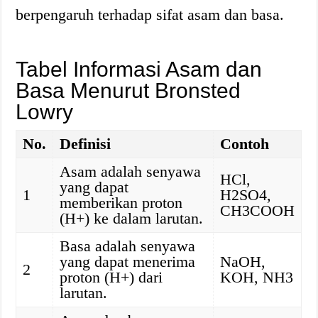
berpengaruh terhadap sifat asam dan basa.
Tabel Informasi Asam dan
Basa Menurut Bronsted
Lowry
No.
Definisi
Contoh
Asam adalah senyawa
HCl,
yang dapat
1
H2SO4,
memberikan proton
CH3COOH
(H+) ke dalam larutan.
Basa adalah senyawa
yang dapat menerima
NaOH,
2
proton (H+) dari
KOH, NH3
larutan.