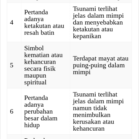
Tsunami terlihat
Pertanda
jelas dalam mimpi
adanya
4
dan menyebabkan
ketakutan atau
ketakutan atau
resah batin
kepanikan
Simbol
kematian atau
Terdapat mayat atau
kehancuran
5
puing-puing dalam
secara fisik
mimpi
maupun
spiritual
Tsunami terlihat
Pertanda
jelas dalam mimpi
adanya
namun tidak
6
perubahan
menimbulkan
besar dalam
kerusakan atau
hidup
kehancuran