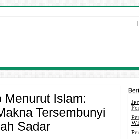
Ber
b Menurut Islam:
Je
Pe
Makna Tersembunyi
Pe
W
wah Sadar
Pe