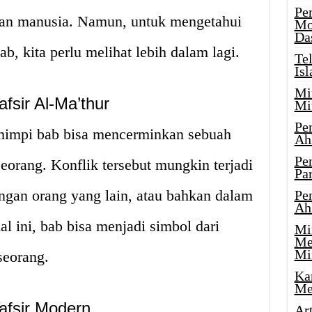
Pe
an manusia. Namun, untuk mengetahui
Mo
Da
b, kita perlu melihat lebih dalam lagi.
Te
Is
Mi
fsir Al-Ma’thur
Mi
Pe
 mimpi bab bisa mencerminkan sebuah
Ah
Pe
eorang. Konflik tersebut mungkin terjadi
Par
engan orang yang lain, atau bahkan dalam
Pe
Ah
al ini, bab bisa menjadi simbol dari
Mi
Me
Mi
seorang.
Ka
Me
afsir Modern
Ar