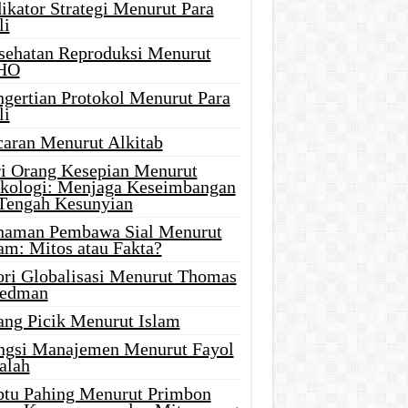
ikator Strategi Menurut Para
li
sehatan Reproduksi Menurut
HO
ngertian Protokol Menurut Para
li
caran Menurut Alkitab
ri Orang Kesepian Menurut
ikologi: Menjaga Keseimbangan
 Tengah Kesunyian
naman Pembawa Sial Menurut
am: Mitos atau Fakta?
ori Globalisasi Menurut Thomas
iedman
ang Picik Menurut Islam
ngsi Manajemen Menurut Fayol
alah
btu Pahing Menurut Primbon