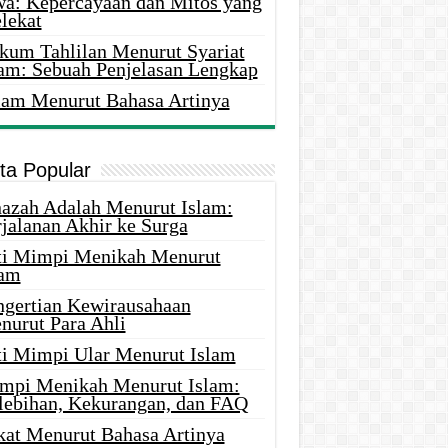
wa: Kepercayaan dan Mitos yang
lekat
kum Tahlilan Menurut Syariat
lam: Sebuah Penjelasan Lengkap
lam Menurut Bahasa Artinya
ita Popular
nazah Adalah Menurut Islam:
rjalanan Akhir ke Surga
ti Mimpi Menikah Menurut
lam
ngertian Kewirausahaan
nurut Para Ahli
ti Mimpi Ular Menurut Islam
mpi Menikah Menurut Islam:
lebihan, Kekurangan, dan FAQ
kat Menurut Bahasa Artinya