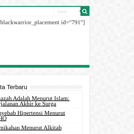
[blackwarrior_placement id="791"]
ita Terbaru
nazah Adalah Menurut Islam:
rjalanan Akhir ke Surga
nyebab Hipertensi Menurut
HO
rnikahan Menurut Alkitab