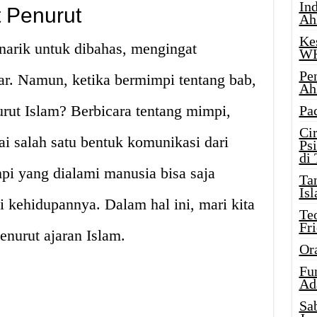
Ind
 Penurut
Ah
Ke
arik untuk dibahas, mengingat
W
Pe
ar. Namun, ketika bermimpi tentang bab,
Ah
rut Islam? Berbicara tentang mimpi,
Pa
Ci
 salah satu bentuk komunikasi dari
Ps
di
pi yang dialami manusia bisa saja
Ta
Isl
 kehidupannya. Dalam hal ini, mari kita
Te
Fr
nurut ajaran Islam.
Or
Fu
Ad
Sa