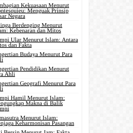
mbagian Kekuasaan Menurut
ntesquieu: Menguak Prinsip
sar Negara
linga Berdenging Menurut
lam: Kebenaran dan Mitos
mpi Ular Menurut Islam: Antara
tos dan Fakta
ngertian Budaya Menurut Para
li
ngertian Pendidikan Menurut
a Ahli
ngertian Geografi Menurut Para
li
mpi Hamil Menurut Islam:
ngungkap Makna di Balik
mpi
masutra Menurut Islam:
njaga Keharmonisan Pasangan
ti Bersin Menurut Jam: Fakta