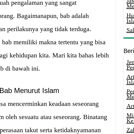
Ja
buah pengalaman yang sangat
Me
orang. Bagaimanapun, bab adalah
Hu
Is
an perilakunya yang tidak terduga.
Sa
bab memiliki makna tertentu yang bisa
Ber
gi kehidupan kita. Mari kita bahas lebih
Je
Pe
b di bawah ini.
Ar
Is
Bab Menurut Islam
Pe
Me
isa mencerminkan keadaan seseorang
Ar
Mi
 oleh sesuatu atau seseorang. Binatang
Ke
perasaan takut serta ketidaknyamanan
Za